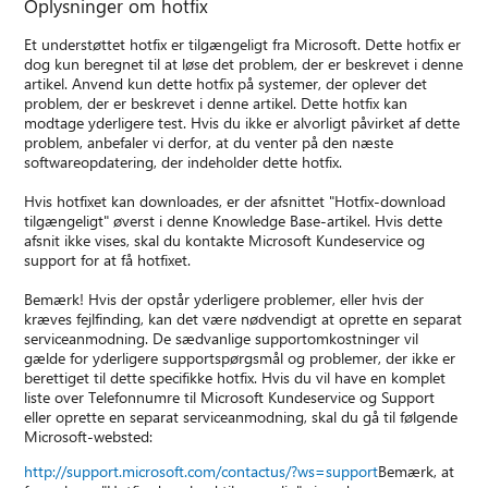
Oplysninger om hotfix
Et understøttet hotfix er tilgængeligt fra Microsoft. Dette hotfix er
dog kun beregnet til at løse det problem, der er beskrevet i denne
artikel. Anvend kun dette hotfix på systemer, der oplever det
problem, der er beskrevet i denne artikel. Dette hotfix kan
modtage yderligere test. Hvis du ikke er alvorligt påvirket af dette
problem, anbefaler vi derfor, at du venter på den næste
softwareopdatering, der indeholder dette hotfix.
Hvis hotfixet kan downloades, er der afsnittet "Hotfix-download
tilgængeligt" øverst i denne Knowledge Base-artikel. Hvis dette
afsnit ikke vises, skal du kontakte Microsoft Kundeservice og
support for at få hotfixet.
Bemærk! Hvis der opstår yderligere problemer, eller hvis der
kræves fejlfinding, kan det være nødvendigt at oprette en separat
serviceanmodning. De sædvanlige supportomkostninger vil
gælde for yderligere supportspørgsmål og problemer, der ikke er
berettiget til dette specifikke hotfix. Hvis du vil have en komplet
liste over Telefonnumre til Microsoft Kundeservice og Support
eller oprette en separat serviceanmodning, skal du gå til følgende
Microsoft-websted:
http://support.microsoft.com/contactus/?ws=support
Bemærk, at