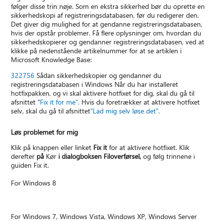
følger disse trin nøje. Som en ekstra sikkerhed bør du oprette en
sikkerhedskopi af registreringsdatabasen, før du redigerer den.
Det giver dig mulighed for at gendanne registreringsdatabasen,
hvis der opstår problemer. Få flere oplysninger om, hvordan du
sikkerhedskopierer og gendanner registreringsdatabasen, ved at
klikke på nedenstående artikelnummer for at se artiklen i
Microsoft Knowledge Base:
322756
Sådan sikkerhedskopier og gendanner du
registreringsdatabasen i Windows Når du har installeret
hotfixpakken, og vi skal aktivere hotfixet for dig, skal du gå til
afsnittet "
Fix it for me".
Hvis du foretrækker at aktivere hotfixet
selv, skal du gå til afsnittet
"Lad mig selv løse det".
Løs problemet for mig
Klik på knappen eller linket
Fix it
for at aktivere hotfixet. Klik
derefter
på
Kør
i dialogboksen Filoverførsel,
og følg trinnene i
guiden Fix it.
For Windows 8
For Windows 7, Windows Vista, Windows XP, Windows Server