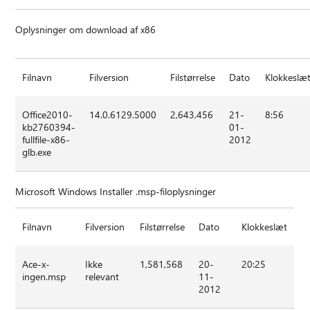
Oplysninger om download af x86
Filnavn
Filversion
Filstørrelse
Dato
Klokkeslæ
Office2010-
14.0.6129.5000
2,643,456
21-
8:56
kb2760394-
01-
fullfile-x86-
2012
glb.exe
Microsoft Windows Installer .msp-filoplysninger
Filnavn
Filversion
Filstørrelse
Dato
Klokkeslæt
Ace-x-
Ikke
1,581,568
20-
20:25
ingen.msp
relevant
11-
2012