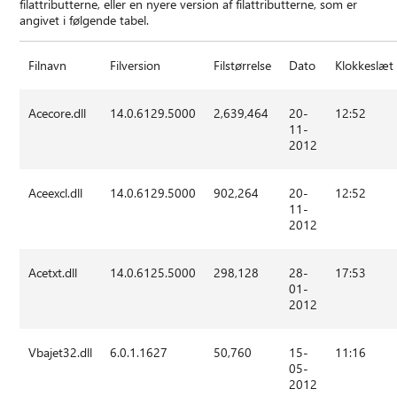
filattributterne, eller en nyere version af filattributterne, som er
angivet i følgende tabel.
Filnavn
Filversion
Filstørrelse
Dato
Klokkeslæt
Acecore.dll
14.0.6129.5000
2,639,464
20-
12:52
11-
2012
Aceexcl.dll
14.0.6129.5000
902,264
20-
12:52
11-
2012
Acetxt.dll
14.0.6125.5000
298,128
28-
17:53
01-
2012
Vbajet32.dll
6.0.1.1627
50,760
15-
11:16
05-
2012