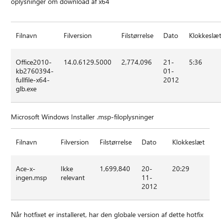
oplysninger om download af x64
Filnavn
Filversion
Filstørrelse
Dato
Klokkeslæ
Office2010-
14.0.6129.5000
2,774,096
21-
5:36
kb2760394-
01-
fullfile-x64-
2012
glb.exe
Microsoft Windows Installer .msp-filoplysninger
Filnavn
Filversion
Filstørrelse
Dato
Klokkeslæt
Ace-x-
Ikke
1,699,840
20-
20:29
ingen.msp
relevant
11-
2012
Når hotfixet er installeret, har den globale version af dette hotfix