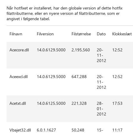
Når hotfixet er installeret, har den globale version af dette hotfix
filattributterne, eller en nyere version af filattributterne, som er
angivet i følgende tabel.
Filnavn
Filversion
Filstørrelse
Dato
Klokkeslæt
Acecore.dll
14.0.6129.5000
2,195,560
20-
12:52
11-
2012
Aceexcl.dll
14.0.6129.5000
647,288
20-
12:52
11-
2012
Acetxt.dll
14.0.6125.5000
221,328
28-
17:53
01-
2012
Vbajet32.dll
6.0.1.1627
50,248
15-
11:17