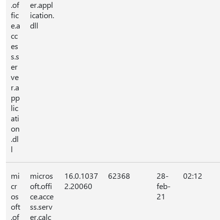
.of
er.appl
fic
ication.
e.a
dll
cc
es
s.s
er
ve
r.a
pp
lic
ati
on
.dl
l
mi
micros
16.0.1037
62368
28-
02:12
cr
oft.offi
2.20060
feb-
os
ce.acce
21
oft
ss.serv
.of
er.calc