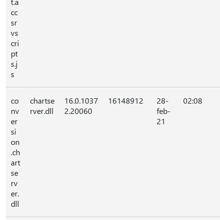
t.a
cc
sr
vs
cri
pt
s.j
s
co
chartse
16.0.1037
16148912
28-
02:08
nv
rver.dll
2.20060
feb-
er
21
si
on
.ch
art
se
rv
er.
dll