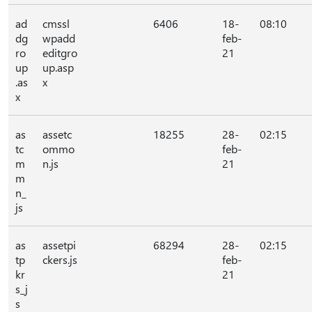
ad
cmssl
6406
18-
08:10
dg
wpadd
feb-
ro
editgro
21
up
up.asp
.as
x
x
as
assetc
18255
28-
02:15
tc
ommo
feb-
m
n.js
21
m
n_
js
as
assetpi
68294
28-
02:15
tp
ckers.js
feb-
kr
21
s_j
s