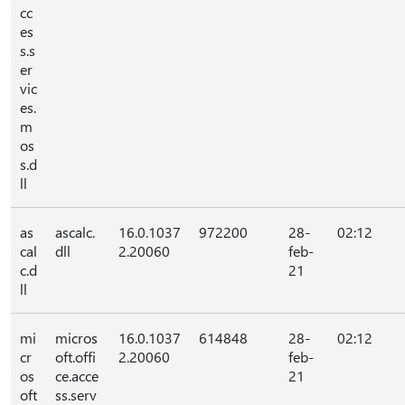
cc
es
s.s
er
vic
es.
m
os
s.d
ll
as
ascalc.
16.0.1037
972200
28-
02:12
cal
dll
2.20060
feb-
c.d
21
ll
mi
micros
16.0.1037
614848
28-
02:12
cr
oft.offi
2.20060
feb-
os
ce.acce
21
oft
ss.serv