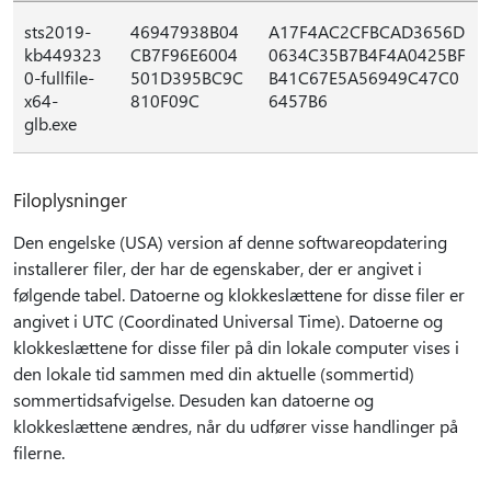
sts2019-
46947938B04
A17F4AC2CFBCAD3656D
kb449323
CB7F96E6004
0634C35B7B4F4A0425BF
0-fullfile-
501D395BC9C
B41C67E5A56949C47C0
x64-
810F09C
6457B6
glb.exe
Filoplysninger
Den engelske (USA) version af denne softwareopdatering
installerer filer, der har de egenskaber, der er angivet i
følgende tabel. Datoerne og klokkeslættene for disse filer er
angivet i UTC (Coordinated Universal Time). Datoerne og
klokkeslættene for disse filer på din lokale computer vises i
den lokale tid sammen med din aktuelle (sommertid)
sommertidsafvigelse. Desuden kan datoerne og
klokkeslættene ændres, når du udfører visse handlinger på
filerne.