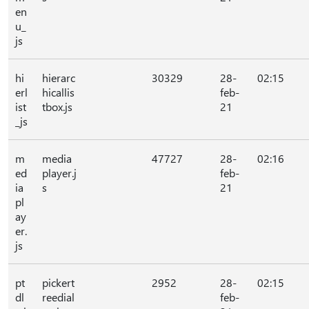
en
u_
js
hi
hierarc
30329
28-
02:15
erl
hicallis
feb-
ist
tbox.js
21
_js
m
media
47727
28-
02:16
ed
player.j
feb-
ia
s
21
pl
ay
er.
js
pt
pickert
2952
28-
02:15
dl
reedial
feb-