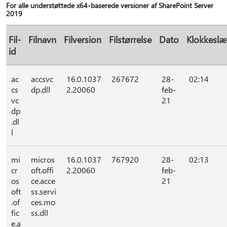
For alle understøttede x64-baserede versioner af SharePoint Server
2019
Fil-
Filnavn
Filversion
Filstørrelse
Dato
Klokkeslæ
id
ac
accsvc
16.0.1037
267672
28-
02:14
cs
dp.dll
2.20060
feb-
vc
21
dp
.dl
l
mi
micros
16.0.1037
767920
28-
02:13
cr
oft.offi
2.20060
feb-
os
ce.acce
21
oft
ss.servi
.of
ces.mo
fic
ss.dll
e.a