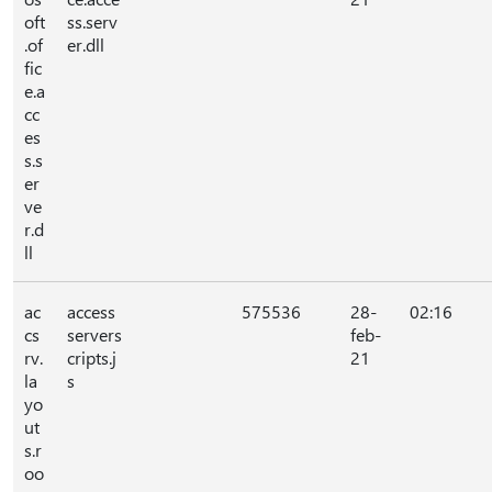
oft
ss.serv
.of
er.dll
fic
e.a
cc
es
s.s
er
ve
r.d
ll
ac
access
575536
28-
02:16
cs
servers
feb-
rv.
cripts.j
21
la
s
yo
ut
s.r
oo