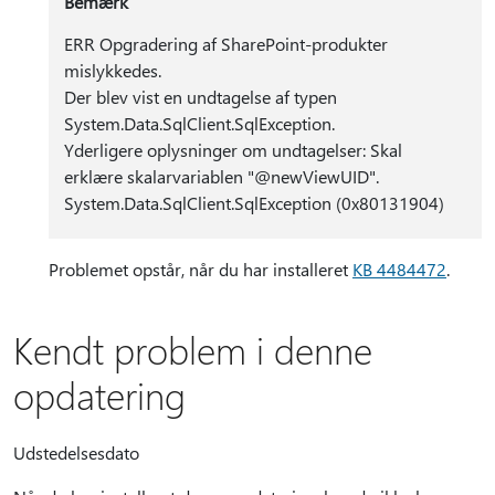
Bemærk
ERR Opgradering af SharePoint-produkter
mislykkedes.
Der blev vist en undtagelse af typen
System.Data.SqlClient.SqlException.
Yderligere oplysninger om undtagelser: Skal
erklære skalarvariablen "@newViewUID".
System.Data.SqlClient.SqlException (0x80131904)
Problemet opstår, når du har installeret
KB 4484472
.
Kendt problem i denne
opdatering
Udstedelsesdato