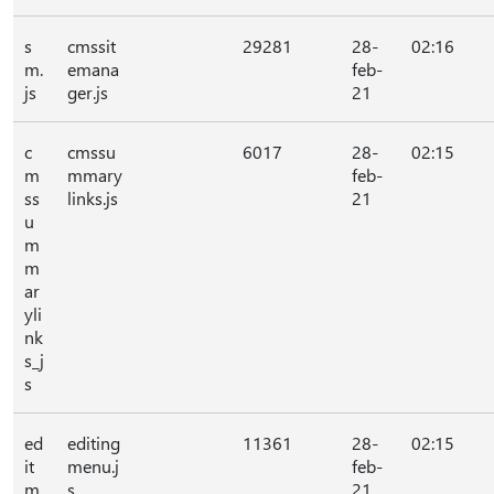
s
cmssit
29281
28-
02:16
m.
emana
feb-
js
ger.js
21
c
cmssu
6017
28-
02:15
m
mmary
feb-
ss
links.js
21
u
m
m
ar
yli
nk
s_j
s
ed
editing
11361
28-
02:15
it
menu.j
feb-
m
s
21