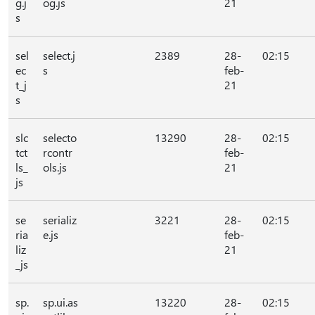
g.j
og.js
21
s
sel
select.j
2389
28-
02:15
ec
s
feb-
t_j
21
s
slc
selecto
13290
28-
02:15
tct
rcontr
feb-
ls_
ols.js
21
js
se
serializ
3221
28-
02:15
ria
e.js
feb-
liz
21
_js
sp.
sp.ui.as
13220
28-
02:15