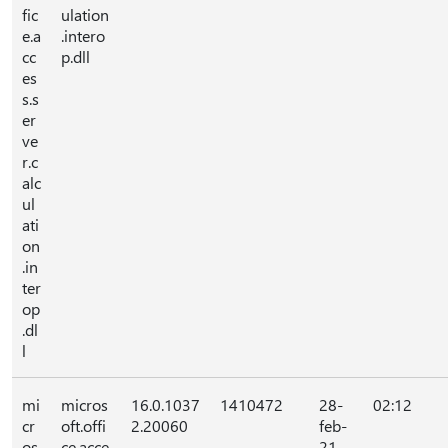
fic
ulation
e.a
.intero
cc
p.dll
es
s.s
er
ve
r.c
alc
ul
ati
on
.in
ter
op
.dl
l
mi
micros
16.0.1037
1410472
28-
02:12
cr
oft.offi
2.20060
feb-
os
ce.acce
21