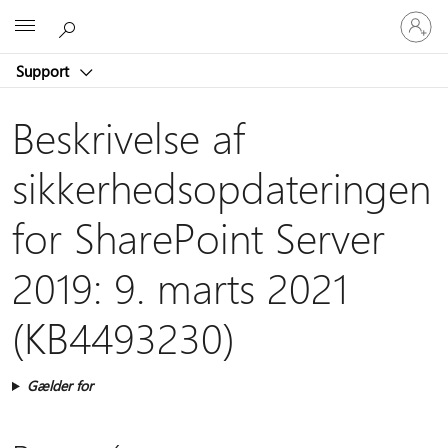
Log
Microsoft
på
din
Support
konto
Beskrivelse af
sikkerhedsopdateringen
for SharePoint Server
2019: 9. marts 2021
(KB4493230)
Gælder for