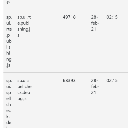
.js
sp.
sp.ui.rt
49718
28-
02:15
ui.
e.publi
feb-
rte
shing.j
21
.p
s
ub
lis
hi
ng
.js
sp.
sp.ui.s
68393
28-
02:15
ui.
pellche
feb-
sp
ck.deb
21
ell
ug.js
ch
ec
k.
de