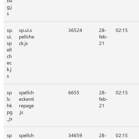
bu
g.j
s
sp.
sp.ui.s
36524
28-
02:15
ui.
pellche
feb-
sp
ck.js
21
ell
ch
ec
k.j
s
sp
spellch
6655
28-
02:15
lc
eckenti
feb-
hk
repage
21
pg
.js
_js
sp
spellch
34659
28-
02:15