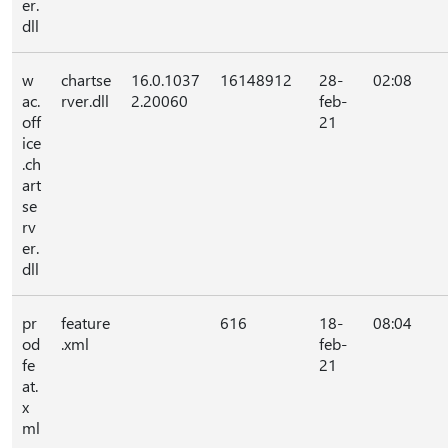
er.
dll
w
chartse
16.0.1037
16148912
28-
02:08
ac.
rver.dll
2.20060
feb-
off
21
ice
.ch
art
se
rv
er.
dll
pr
feature
616
18-
08:04
od
.xml
feb-
fe
21
at.
x
ml