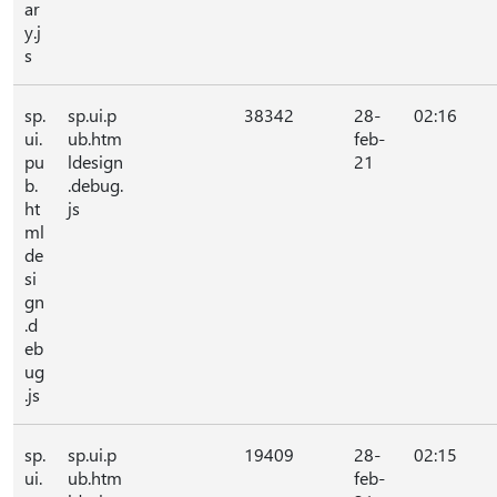
ar
y.j
s
sp.
sp.ui.p
38342
28-
02:16
ui.
ub.htm
feb-
pu
ldesign
21
b.
.debug.
ht
js
ml
de
si
gn
.d
eb
ug
.js
sp.
sp.ui.p
19409
28-
02:15
ui.
ub.htm
feb-