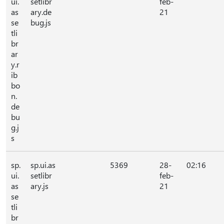
ui.
setlibr
feb-
as
ary.de
21
se
bug.js
tli
br
ar
y.r
ib
bo
n.
de
bu
g.j
s
sp.
sp.ui.as
5369
28-
02:16
ui.
setlibr
feb-
as
ary.js
21
se
tli
br