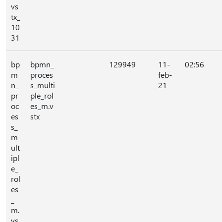
vs
tx_
10
31
bp
bpmn_
129949
11-
02:56
m
proces
feb-
n_
s_multi
21
pr
ple_rol
oc
es_m.v
es
stx
s_
m
ult
ipl
e_
rol
es
_
m.
vs