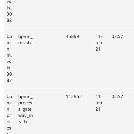
vs
tx_
30
82
bp
bpmn_
45899
11-
02:57
m
m.vstx
feb-
n_
21
m.
vs
tx_
30
82
bp
bpmn_
112952
11-
02:57
m
proces
feb-
n_
s_gate
21
pr
way_m
oc
.vstx
es
s_