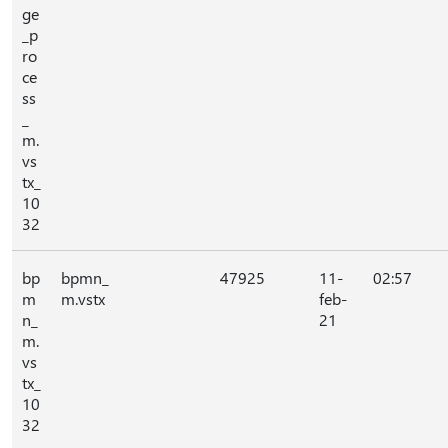
ge
_p
ro
ce
ss
_
m.
vs
tx_
10
32
bp
bpmn_
47925
11-
02:57
m
m.vstx
feb-
n_
21
m.
vs
tx_
10
32