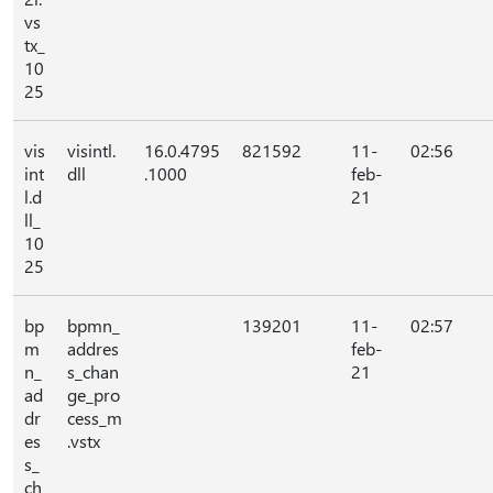
vs
tx_
10
25
vis
visintl.
16.0.4795
821592
11-
02:56
int
dll
.1000
feb-
l.d
21
ll_
10
25
bp
bpmn_
139201
11-
02:57
m
addres
feb-
n_
s_chan
21
ad
ge_pro
dr
cess_m
es
.vstx
s_
ch