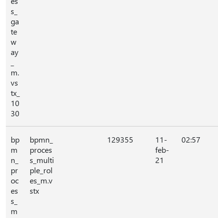
es
s_
ga
te
w
ay
_
m.
vs
tx_
10
30
bp
bpmn_
129355
11-
02:57
m
proces
feb-
n_
s_multi
21
pr
ple_rol
oc
es_m.v
es
stx
s_
m