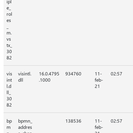
ipl
e_
rol
es
_
m.
vs
tx_
30
82
vis
visintl.
16.0.4795
934760
11-
02:57
int
dll
.1000
feb-
l.d
21
ll_
30
82
bp
bpmn_
138536
11-
02:57
m
addres
feb-