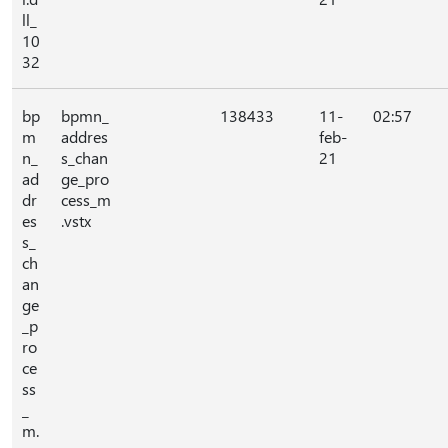
ll_
10
32
bp
bpmn_
138433
11-
02:57
m
addres
feb-
n_
s_chan
21
ad
ge_pro
dr
cess_m
es
.vstx
s_
ch
an
ge
_p
ro
ce
ss
_
m.