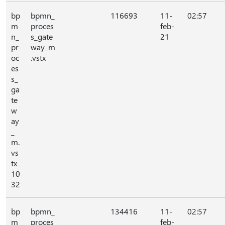
bp
bpmn_
116693
11-
02:57
m
proces
feb-
n_
s_gate
21
pr
way_m
oc
.vstx
es
s_
ga
te
w
ay
_
m.
vs
tx_
10
32
bp
bpmn_
134416
11-
02:57
m
proces
feb-