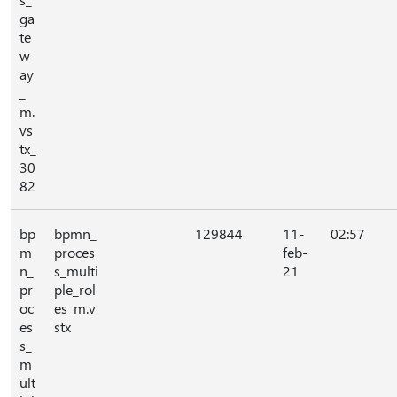
ga
te
w
ay
_
m.
vs
tx_
30
82
bp
bpmn_
129844
11-
02:57
m
proces
feb-
n_
s_multi
21
pr
ple_rol
oc
es_m.v
es
stx
s_
m
ult