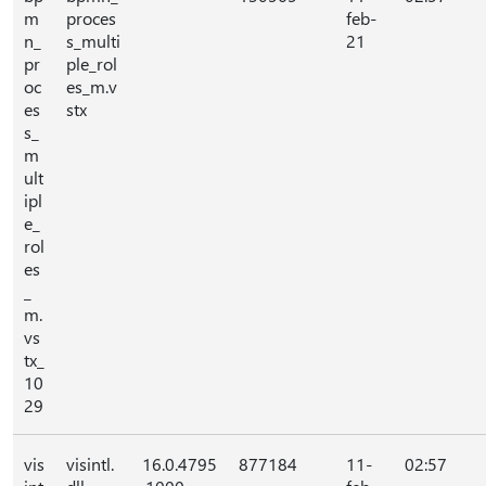
m
proces
feb-
n_
s_multi
21
pr
ple_rol
oc
es_m.v
es
stx
s_
m
ult
ipl
e_
rol
es
_
m.
vs
tx_
10
29
vis
visintl.
16.0.4795
877184
11-
02:57