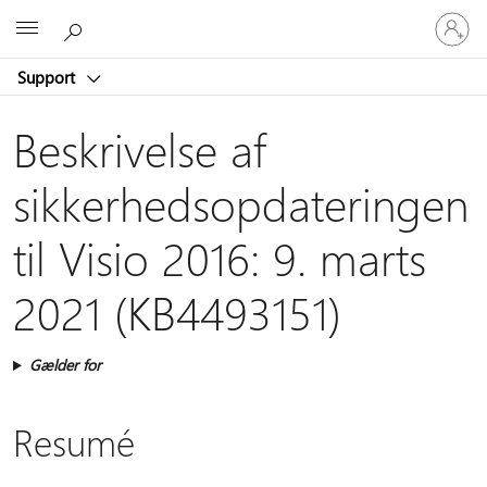
Log
Microsoft
på
din
Support
konto
Beskrivelse af
sikkerhedsopdateringen
til Visio 2016: 9. marts
2021 (KB4493151)
Gælder for
Resumé