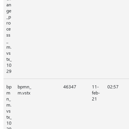
an
ge
_p
ro
ce
ss
_
m.
vs
tx_
10
29
bp
bpmn_
46347
11-
02:57
m
m.vstx
feb-
n_
21
m.
vs
tx_
10
29