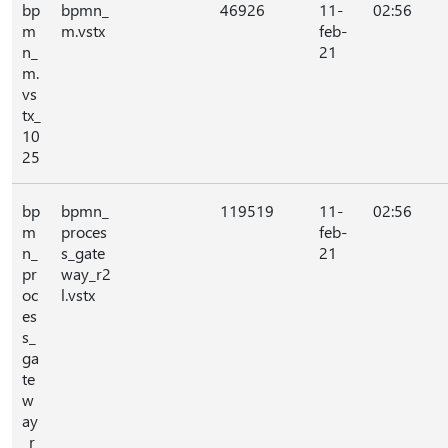
bp
bpmn_
46926
11-
02:56
m
m.vstx
feb-
n_
21
m.
vs
tx_
10
25
bp
bpmn_
119519
11-
02:56
m
proces
feb-
n_
s_gate
21
pr
way_r2
oc
l.vstx
es
s_
ga
te
w
ay
_r