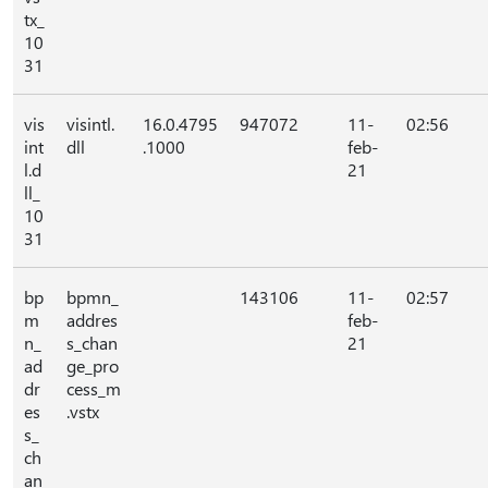
tx_
10
31
vis
visintl.
16.0.4795
947072
11-
02:56
int
dll
.1000
feb-
l.d
21
ll_
10
31
bp
bpmn_
143106
11-
02:57
m
addres
feb-
n_
s_chan
21
ad
ge_pro
dr
cess_m
es
.vstx
s_
ch
an