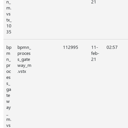
n_
21
m.
vs
tx_
10
35
bp
bpmn_
112995
11-
02:57
m
proces
feb-
n_
s_gate
21
pr
way_m
oc
.vstx
es
s_
ga
te
w
ay
_
m.
vs