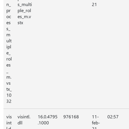
n_
s_multi
21
pr
ple_rol
oc
es_m.v
es
stx
s_
m
ult
ipl
e_
rol
es
_
m.
vs
tx_
10
32
vis
visintl.
16.0.4795
976168
11-
02:57
int
dll
.1000
feb-
l.d
21