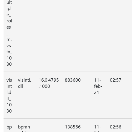
ult
ipl
e_
rol
es
_
m.
vs
tx_
10
30
vis
visintl.
16.0.4795
883600
11-
02:57
int
dll
.1000
feb-
l.d
21
ll_
10
30
bp
bpmn_
138566
11-
02:56