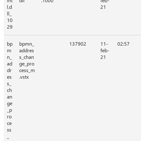
int
dll
.1000
feb-
l.d
21
ll_
10
29
bp
bpmn_
137902
11-
02:57
m
addres
feb-
n_
s_chan
21
ad
ge_pro
dr
cess_m
es
.vstx
s_
ch
an
ge
_p
ro
ce
ss
_