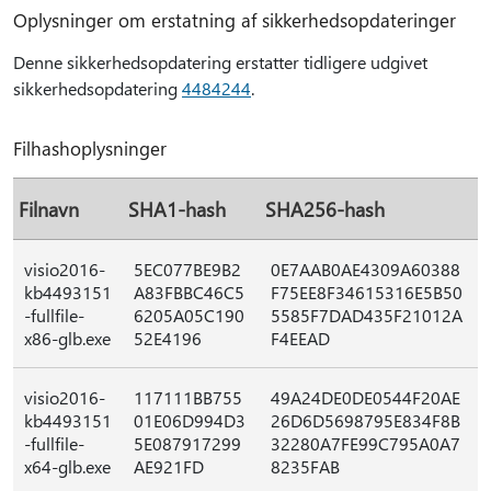
Oplysninger om erstatning af sikkerhedsopdateringer
Denne sikkerhedsopdatering erstatter tidligere udgivet
sikkerhedsopdatering
4484244
.
Filhashoplysninger
Filnavn
SHA1-hash
SHA256-hash
visio2016-
5EC077BE9B2
0E7AAB0AE4309A60388
kb4493151
A83FBBC46C5
F75EE8F34615316E5B50
-fullfile-
6205A05C190
5585F7DAD435F21012A
x86-glb.exe
52E4196
F4EEAD
visio2016-
117111BB755
49A24DE0DE0544F20AE
kb4493151
01E06D994D3
26D6D5698795E834F8B
-fullfile-
5E087917299
32280A7FE99C795A0A7
x64-glb.exe
AE921FD
8235FAB