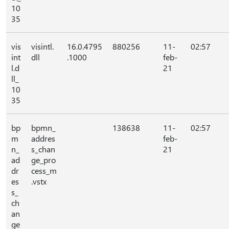
10
35
vis
visintl.
16.0.4795
880256
11-
02:57
int
dll
.1000
feb-
l.d
21
ll_
10
35
bp
bpmn_
138638
11-
02:57
m
addres
feb-
n_
s_chan
21
ad
ge_pro
dr
cess_m
es
.vstx
s_
ch
an
ge