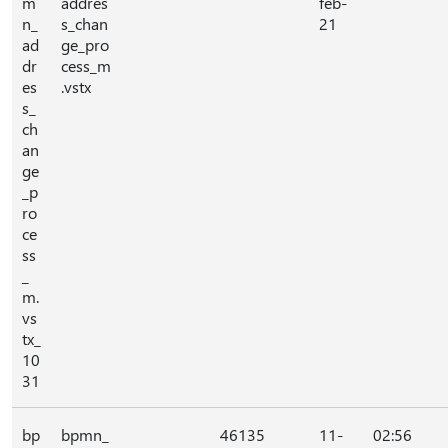
m
addres
feb-
n_
s_chan
21
ad
ge_pro
dr
cess_m
es
.vstx
s_
ch
an
ge
_p
ro
ce
ss
_
m.
vs
tx_
10
31
bp
bpmn_
46135
11-
02:56