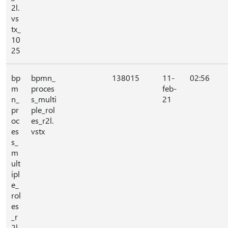
2l.
vs
tx_
10
25
bp
bpmn_
138015
11-
02:56
m
proces
feb-
n_
s_multi
21
pr
ple_rol
oc
es_r2l.
es
vstx
s_
m
ult
ipl
e_
rol
es
_r
2l.