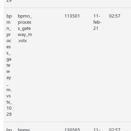
bp
bpmn_
113501
11-
02:57
m
proces
feb-
n_
s_gate
21
pr
way_m
oc
.vstx
es
s_
ga
te
w
ay
_
m.
vs
tx_
10
29
bp
bpmn_
130565
11-
02:57