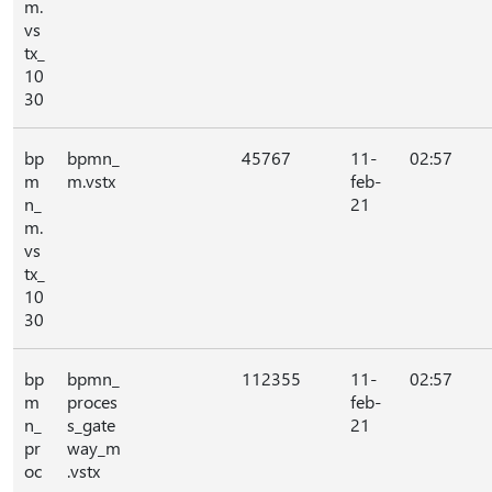
m.
vs
tx_
10
30
bp
bpmn_
45767
11-
02:57
m
m.vstx
feb-
n_
21
m.
vs
tx_
10
30
bp
bpmn_
112355
11-
02:57
m
proces
feb-
n_
s_gate
21
pr
way_m
oc
.vstx