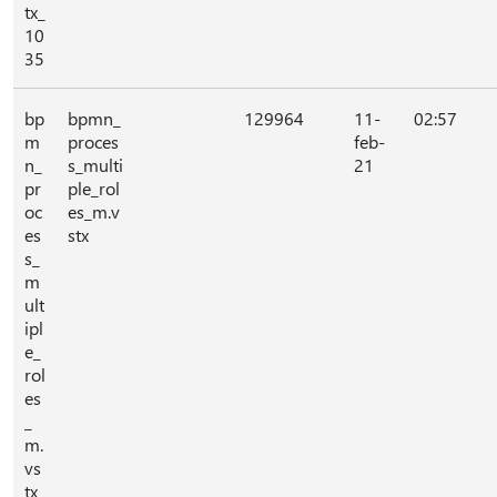
tx_
10
35
bp
bpmn_
129964
11-
02:57
m
proces
feb-
n_
s_multi
21
pr
ple_rol
oc
es_m.v
es
stx
s_
m
ult
ipl
e_
rol
es
_
m.
vs
tx_