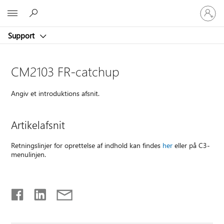
Log
Microsoft
på
din
Support
konto
CM2103 FR-catchup
Angiv et introduktions afsnit.
Artikelafsnit
Retningslinjer for oprettelse af indhold kan findes
her
eller på C3-
menulinjen.