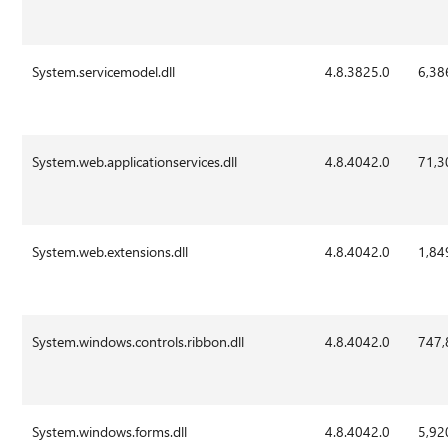
System.servicemodel.dll
4.8.3825.0
6,38
System.web.applicationservices.dll
4.8.4042.0
71,3
System.web.extensions.dll
4.8.4042.0
1,84
System.windows.controls.ribbon.dll
4.8.4042.0
747,
System.windows.forms.dll
4.8.4042.0
5,92