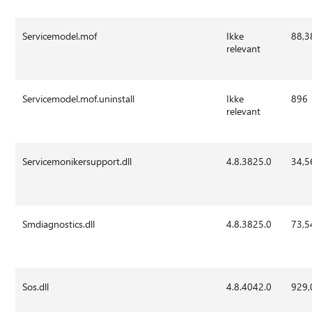
Servicemodel.mof
Ikke
88,3
relevant
Servicemodel.mof.uninstall
Ikke
896
relevant
Servicemonikersupport.dll
4.8.3825.0
34,5
Smdiagnostics.dll
4.8.3825.0
73,5
Sos.dll
4.8.4042.0
929,