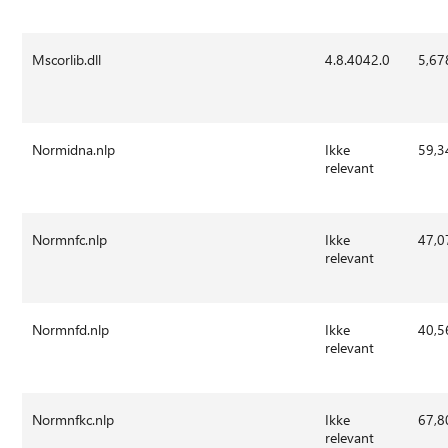
Mscorlib.dll
4.8.4042.0
5,67
Normidna.nlp
Ikke
59,3
relevant
Normnfc.nlp
Ikke
47,0
relevant
Normnfd.nlp
Ikke
40,5
relevant
Normnfkc.nlp
Ikke
67,8
relevant