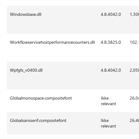
Windowsbase.dll
4.8.4042.0
1,30
Workflowservicehostperformancecounters.dll
4.8.3825.0
102,
Wpfgfx_v0400.dll
4.8.4042.0
2,05
Globalmonospace.compositefont
Ikke
26,0
relevant
Globalsansserif.compositefont
Ikke
26,4
relevant