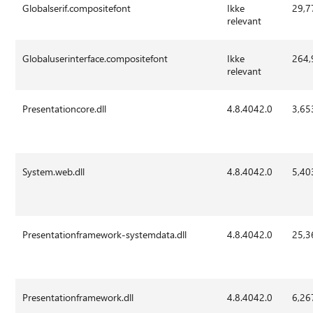
Globalserif.compositefont
Ikke
29,7
relevant
Globaluserinterface.compositefont
Ikke
264,
relevant
Presentationcore.dll
4.8.4042.0
3,65
System.web.dll
4.8.4042.0
5,40
Presentationframework-systemdata.dll
4.8.4042.0
25,3
Presentationframework.dll
4.8.4042.0
6,26