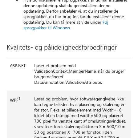
denne opdatering, skal du geninstallere denne
opdatering. Derfor anbefaler vi, at du installerer de
sprogpakker, du har brug for, før du installerer denne
opdatering. Du kan få mere at vide under
Føj
sprogpakker til Windows
.
Kvalitets- og pålidelighedsforbedringer
ASP.NET
Løser et problem med
ValidationContext.MemberName, når du bruger
brugerdefineret
DataAnnotation.ValidationAttribute.
1
Løser og problem, hvor softwaregengivelse ikke
WPF
kan tegne billeder, hvis placering og skalering er
for stor. F.eks. et billedelement med Width=10,
kildet til en bitmap med width=500 og placeret
700 pixel fra venstre kant af omslutningsvinduet,
vises ikke, fordi skaleringsfaktoren S = 500/10 =
50 og positionen X=700 er for stor, i den
forstand at deres produkt S * X = 50 * 700 =