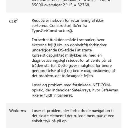
35000 overstiger 2^15 = 32768.
2
Reducerer risikoen for returnering af ikke-
CLR
sorterede ConstructorInfo'er fra
Type.GetConstructors().
Forbedret funktionsmåde i scenarier, hvor
eksterne fejl (f.eks. en dobbeltfri) forhindrer
underliggende OS-tråde i at starte.
Kørselstidspunktet mislykkes nu med en
diagnosticeringsfejl i stedet for at vente på, at
tråden starter. Dette giver mulighed for bedre
genoprettelse af fejl og bedre diagnosticering af
det problem, der forårsagede fejlen.
Løser og problem med forsinkede .NET COM-
opkald, der indeholder SafeArrays, hvor SafeArray
ikke er fuldt initialiseret.
Winforms
Løser et problem, der forhindrede navigation til
det sidste element i det rullede menupunkt ved
enkelt tryk på pil op.