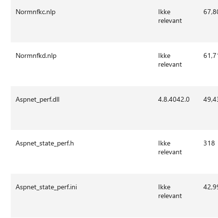
Normnfkc.nlp
Ikke
67,8
relevant
Normnfkd.nlp
Ikke
61,7
relevant
Aspnet_perf.dll
4.8.4042.0
49,4
Aspnet_state_perf.h
Ikke
318
relevant
Aspnet_state_perf.ini
Ikke
42,9
relevant