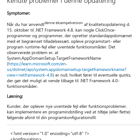
Symptomer:
denne eksempelversion
Når du har anvendt
af kvalitetsopdatering d.
15. oktober til .NET Framework 4.8, kan nogle ClickOnce-
programmer og programmer, der opretter standardappdomænet
med et begrænset tilladelsessæt, opleve programstart- eller
program runtime-fejl eller uventede funktionsmåder. Det
observerede problem er, at
System.AppDomainSetup.TargetFrameworkName
(
https://learn.microsoft.com/en-
us/dotnet/api/system.appdomainsetup.targetframeworkname?
view=netframework-4.8
) er null, hvilket fører til eventuelle quirks,
der gør det muligt at vende tilbage til .NET Framework 4.0-
funktionsmåder.
Løsning:
Kunder, der oplever nye uventede fejl eller funktionsproblemer,
kan implementere en programindstilling ved at tilføje (eller flette)
følgende afsnit til din programkonfigurationsfil:
<?xml version="1.0" encoding="utf-8" ?>
<konfiguration>