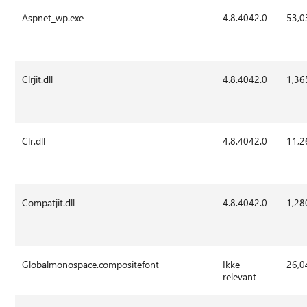
Aspnet_wp.exe
4.8.4042.0
53,0
Clrjit.dll
4.8.4042.0
1,36
Clr.dll
4.8.4042.0
11,2
Compatjit.dll
4.8.4042.0
1,28
Globalmonospace.compositefont
Ikke
26,0
relevant