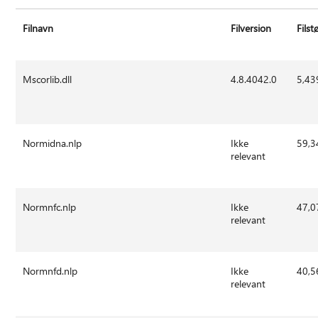
Filnavn
Filversion
Filst
Mscorlib.dll
4.8.4042.0
5,43
Normidna.nlp
Ikke
59,3
relevant
Normnfc.nlp
Ikke
47,0
relevant
Normnfd.nlp
Ikke
40,5
relevant