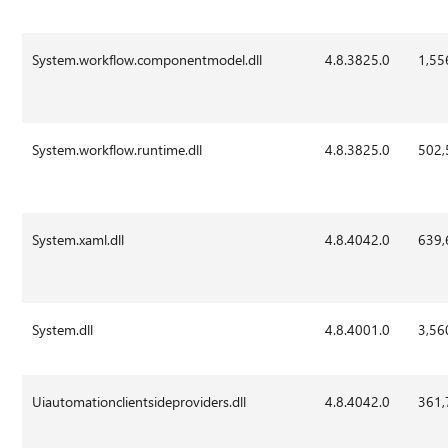
System.workflow.componentmodel.dll
4.8.3825.0
1,55
System.workflow.runtime.dll
4.8.3825.0
502,
System.xaml.dll
4.8.4042.0
639,
System.dll
4.8.4001.0
3,56
Uiautomationclientsideproviders.dll
4.8.4042.0
361,