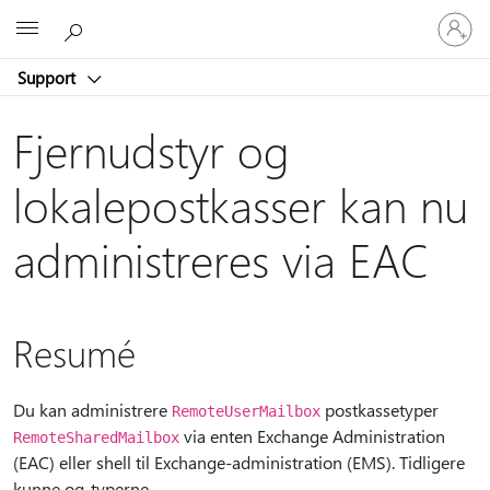
Log
Microsoft
på
din
Support
konto
Fjernudstyr og
lokalepostkasser kan nu
administreres via EAC
Resumé
Du kan administrere
postkassetyper
RemoteUserMailbox
via enten Exchange Administration
RemoteSharedMailbox
(EAC) eller shell til Exchange-administration (EMS). Tidligere
kunne og-typerne