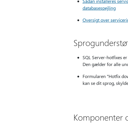
Sådan installeres servi
databasespejling
Oversigt over serviceri
Sprogunderstøt
SQL Server-hotfixes er
Den gælder for alle un
Formularen "Hotfix dow
kan se dit sprog, skyld
Komponenter o