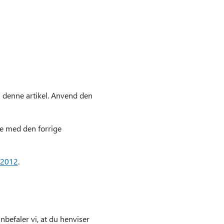
i denne artikel. Anvend den
gte med den forrige
 2012
.
anbefaler vi, at du henviser