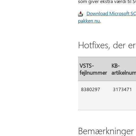
som giver ekstra værdi til S
Download Microsoft SQL
pakken nu.
Hotfixes, der e
VSTS-
KB-
fejlnummer
artikelnu
8380297
3173471
Bemærkninger t