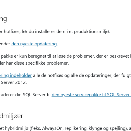
ing
er hotfixes, før du installerer dem i et produktionsmiljø.
vender
den nyeste opdatering.
akke er kun beregnet til at løse de problemer, der er beskrevet 
er har disse specifikke problemer.
ring indeholder
alle de hotfixes og alle de opdateringer, der ful
 Server 2012.
raderer din SQL Server til
den nyeste servicepakke til SQL Server
idmiljøer
 et hybridmiljø (f.eks. AlwaysOn, replikering, klynge og spejling), 