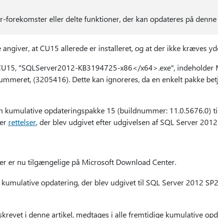
r-forekomster eller delte funktioner, der kan opdateres på denne
giver, at CU15 allerede er installeret, og at der ikke kræves yd
CU15, "SQLServer2012-KB3194725-x86</x64>.exe", indeholde
mmeret, (3205416). Dette kan ignoreres, da en enkelt pakke bet
den kumulative opdateringspakke 15 (buildnummer: 11.0.5676.0) t
der
rettelser
, der blev udgivet efter udgivelsen af SQL Server 2012
r er nu tilgængelige på Microsoft Download Center.
kumulative opdatering, der blev udgivet til SQL Server 2012 SP2,
beskrevet i denne artikel, medtages i alle fremtidige kumulative op