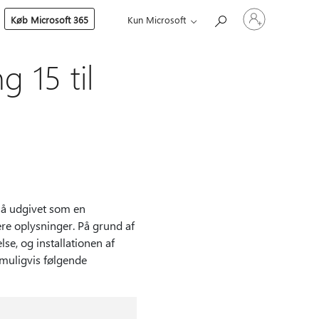
Log
Køb Microsoft 365
Kun Microsoft
på
din
konto
 15 til
så udgivet som en
lere oplysninger. På grund af
se, og installationen af
muligvis følgende