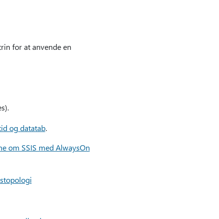
rin for at anvende en
s).
id og datatab
.
rne om SSIS med AlwaysOn
gstopologi