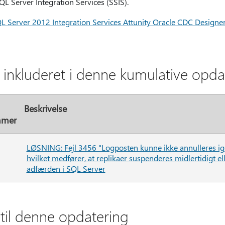
QL Server Integration Services (SSIS).
 Server 2012 Integration Services Attunity Oracle CDC Designer
r inkluderet i denne kumulative opd
Beskrivelse
mmer
LØSNING: Fejl 3456 "Logposten kunne ikke annulleres ig
hvilket medfører, at replikaer suspenderes midlertidigt el
adfærden i SQL Server
il denne opdatering