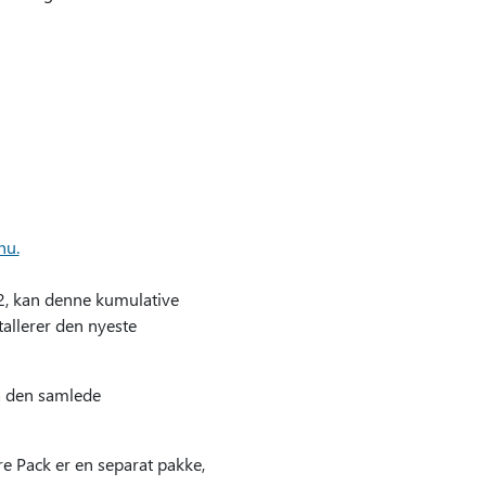
nu.
2, kan denne kumulative
stallerer den nyeste
å den samlede
e Pack er en separat pakke,