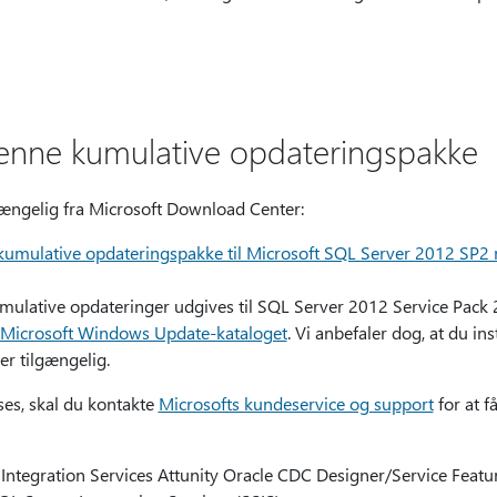
enne kumulative opdateringspakke
gængelig fra Microsoft Download Center:
umulative opdateringspakke til Microsoft SQL Server 2012 SP2 
ulative opdateringer udgives til SQL Server 2012 Service Pack 
Microsoft Windows Update-kataloget
. Vi anbefaler dog, at du in
er tilgængelig.
ses, skal du kontakte
Microsofts kundeservice og support
for at f
ntegration Services Attunity Oracle CDC Designer/Service Featur