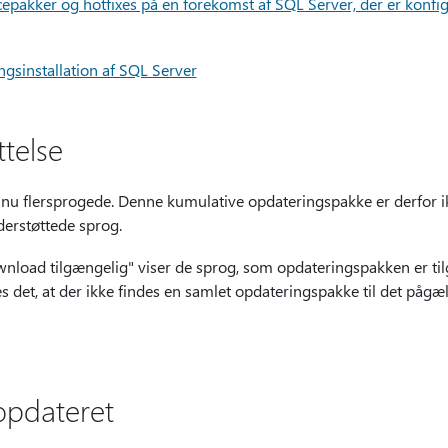
cepakker og hotfixes på en forekomst af SQL Server, der er konfigu
ngsinstallation af SQL Server
telse
 nu flersprogede. Denne kumulative opdateringspakke er derfor ikk
derstøttede sprog.
nload tilgængelig" viser de sprog, som opdateringspakken er tilg
es det, at der ikke findes en samlet opdateringspakke til det påg
pdateret