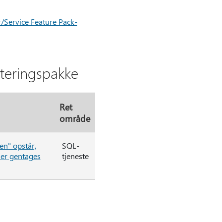
/Service Feature Pack-
ateringspakke
Ret
område
en" opstår,
SQL-
ler gentages
tjeneste