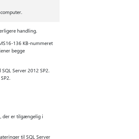
 computer.
erligere handling.
r MS16-136 KB-nummeret
jener begge
il SQL Server 2012 SP2.
 SP2.
 der er tilgængelig i
dateringer til SQL Server