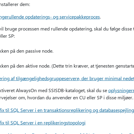
installerer dem:
ngerullende opdaterings- og servicepakkeproces
.
il bruge processen med rullende opdatering, skal du følge disse t
ler SP:
akken på den passive node.
kken på den aktive node. (Dette trin kræver, at tjenesten genstarte
ring af tilgængelighedsgruppeservere, der bruger minimal nedet
ktiveret AlwaysOn med SSISDB-kataloget, skal du se
oplysninge
rvejelser om, hvordan du anvender en CU eller SP i disse miljøer.
x til SQL Server i en transaktionsreplikering og databasespejlin
x til SQL Server i en replikeringstopologi