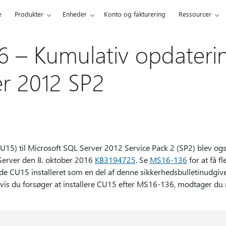
e
Produkter
Enheder
Konto og fakturering
Ressourcer
 – Kumulativ opdatering
r 2012 SP2
U15) til Microsoft SQL Server 2012 Service Pack 2 (SP2) blev og
 Server den 8. oktober 2016
KB3194725
. Se
MS16-136
for at få f
de CU15 installeret som en del af denne sikkerhedsbulletinudgivel
is du forsøger at installere CU15 efter MS16-136, modtager du 