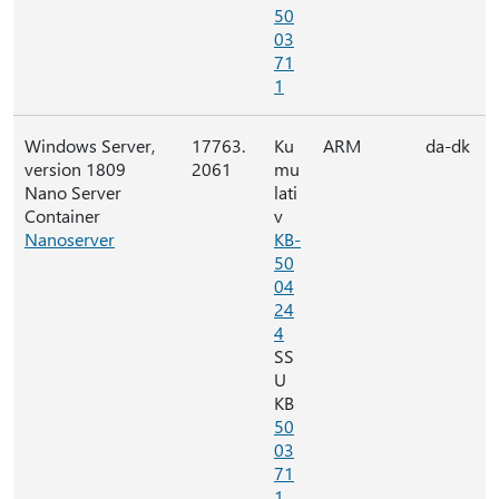
50
03
71
1
Windows Server,
17763.
Ku
ARM
da-dk
version 1809
2061
mu
Nano Server
lati
Container
v
Nanoserver
KB-
50
04
24
4
SS
U
KB
50
03
71
1