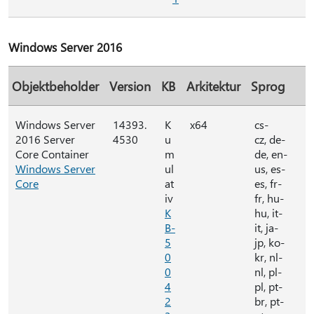
Windows Server 2016
Objektbeholder
Version
KB
Arkitektur
Sprog
Windows Server
14393.
K
x64
cs-
2016 Server
4530
u
cz, de-
Core Container
m
de, en-
Windows Server
ul
us, es-
Core
at
es, fr-
iv
fr, hu-
K
hu, it-
B-
it, ja-
5
jp, ko-
0
kr, nl-
0
nl, pl-
4
pl, pt-
2
br, pt-