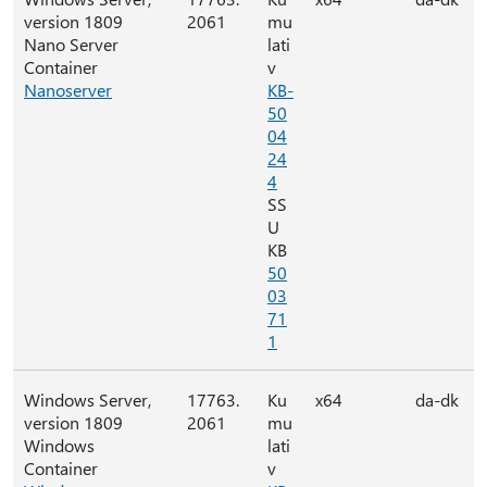
version 1809
2061
mu
Nano Server
lati
Container
v
Nanoserver
KB-
50
04
24
4
SS
U
KB
50
03
71
1
Windows Server,
17763.
Ku
x64
da-dk
version 1809
2061
mu
Windows
lati
Container
v