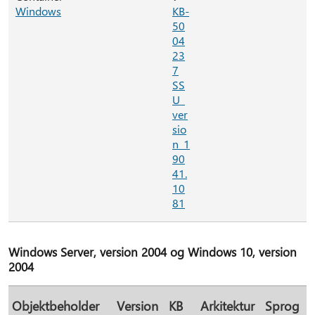
Windows
KB-
50
04
23
7
SS
U_
ver
sio
n_1
90
41.
10
81
Windows Server, version 2004 og Windows 10, version
2004
Objektbeholder
Version
KB
Arkitektur
Sprog