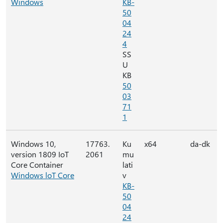
Windows
KB-
50
04
24
4
SS
U
KB
50
03
71
1
Windows 10,
17763.
Ku
x64
da-dk
version 1809 IoT
2061
mu
Core Container
lati
Windows loT Core
v
KB-
50
04
24