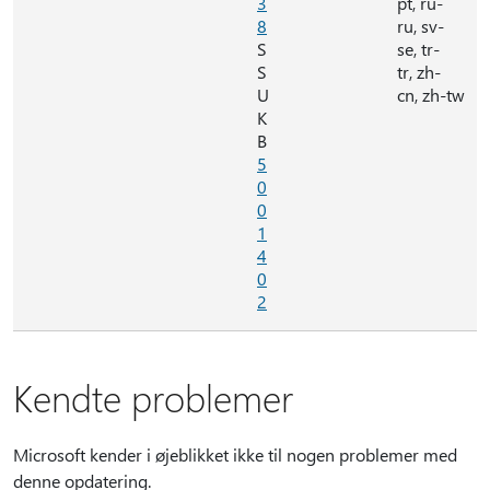
3
pt, ru-
8
ru, sv-
S
se, tr-
S
tr, zh-
U
cn, zh-tw
K
B
5
0
0
1
4
0
2
Kendte problemer
Microsoft kender i øjeblikket ikke til nogen problemer med
denne opdatering.