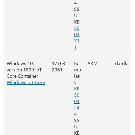
4
SS
U
KB
50
03
71
1
Windows 10,
17763.
Ku
ARM
da-dk
version 1809 IoT
2061
mu
Core Container
lati
Windows loT Core
v
KB-
50
04
24
4
SS
U
KB