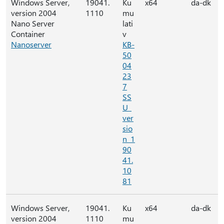
Windows Server,
19041.
Ku
x64
da-dk
version 2004
1110
mu
Nano Server
lati
Container
v
Nanoserver
KB-
50
04
23
7
SS
U_
ver
sio
n_1
90
41.
10
81
Windows Server,
19041.
Ku
x64
da-dk
version 2004
1110
mu