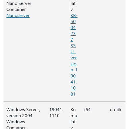
Nano Server
lati
Container
v
Nanoserver
KB-
50
04
23
7
SS
U_
ver
sio
n_1
90
41.
10
81
Windows Server,
19041.
Ku
x64
da-dk
version 2004
1110
mu
Windows
lati
Container
v