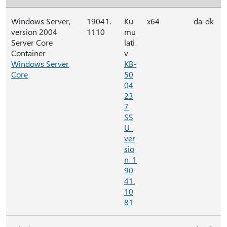
Windows Server,
19041.
Ku
x64
da-dk
version 2004
1110
mu
Server Core
lati
Container
v
Windows Server
KB-
Core
50
04
23
7
SS
U_
ver
sio
n_1
90
41.
10
81