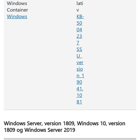
Windows
lati
Container
v
Windows
KB-
50
04
23
7
SS
U_
ver
sio
n_1
90
41.
10
81
Windows Server, version 1809, Windows 10, version
1809 og Windows Server 2019