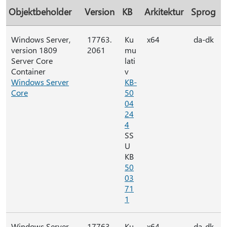
Objektbeholder
Version
KB
Arkitektur
Sprog
Windows Server,
17763.
Ku
x64
da-dk
version 1809
2061
mu
Server Core
lati
Container
v
Windows Server
KB-
Core
50
04
24
4
SS
U
KB
50
03
71
1
Windows Server,
17763.
Ku
x64
da-dk