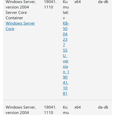
Windows Server,
19041.
Ku
x64
da-dk
version 2004
1110
mu
Server Core
lati
Container
v
Windows Server
KB-
Core
50
04
23
7
SS
U_
ver
sio
n_1
90
41.
10
81
Windows Server,
19041.
Ku
x64
da-dk
version 2004
1110
mu