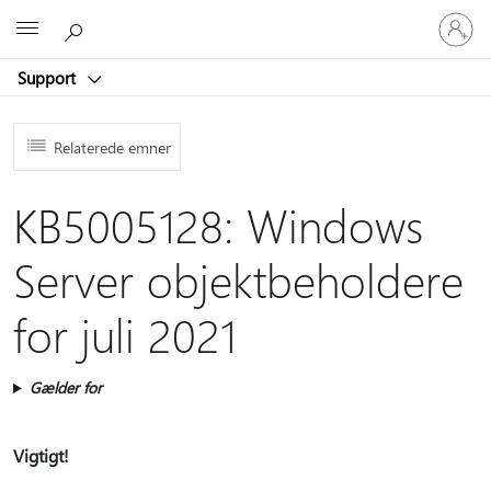
Log
Microsoft
på
din
Support
konto
Relaterede emner
KB5005128: Windows
Server objektbeholdere
for juli 2021
Gælder for
Vigtigt!