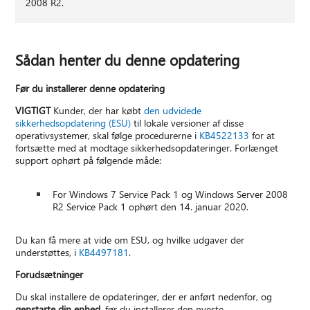
2008 R2.
Sådan henter du denne opdatering
Før du installerer denne opdatering
VIGTIGT
Kunder, der har købt
den udvidede
sikkerhedsopdatering (ESU)
til lokale versioner af disse
operativsystemer, skal følge procedurerne i
KB4522133
for at
fortsætte med at modtage sikkerhedsopdateringer. Forlænget
support ophørt på følgende måde:
For Windows 7 Service Pack 1 og Windows Server 2008
R2 Service Pack 1 ophørt den 14. januar 2020.
Du kan få mere at vide om ESU, og hvilke udgaver der
understøttes, i
KB4497181
.
Forudsætninger
Du skal installere de opdateringer, der er anført nedenfor, og
genstarte din enhed
, før du installerer den nyeste