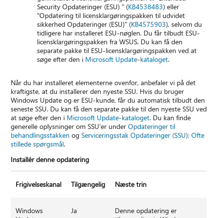
Security Opdateringer (ESU) " (
KB4538483
) eller
"Opdatering til licensklargøringspakken til udvidet
sikkerhed Opdateringer (ESU)" (
KB4575903
), selvom du
tidligere har installeret ESU-nøglen. Du får tilbudt ESU-
licensklargøringspakken fra WSUS. Du kan få den
separate pakke til ESU-licensklargøringspakken ved at
søge efter den i
Microsoft Update-kataloget
.
Når du har installeret elementerne ovenfor, anbefaler vi på det
kraftigste, at du installerer den nyeste SSU. Hvis du bruger
Windows Update og er ESU-kunde, får du automatisk tilbudt den
seneste SSU. Du kan få den separate pakke til den nyeste SSU ved
at søge efter den i
Microsoft Update-kataloget
. Du kan finde
generelle oplysninger om SSU'er under
Opdateringer til
behandlingsstakken
og
Serviceringsstak Opdateringer (SSU): Ofte
stillede spørgsmål
.
Installér denne opdatering
Frigivelseskanal
Tilgængelig
Næste trin
Windows
Ja
Denne opdatering er