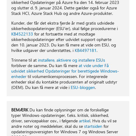
sikkerhed Opdateringer på Azure fra den 14. februar 2023
og slutter d. 9. januar 2024. Dette gælder også for Azure
Stack HCI, Azure Stack Hub og andre Azure-produkter.
Kunder, der får det ekstra fjerde år med gratis udvidede
sikkerhedsopdateringer (ESU'er), skal følge procedurerne i
KB4522133
for at fortsætte med at modtage
sikkerhedsopdateringer efter udvidet support ophørte
den 10. januar 2023. Du kan få mere at vide om ESU, og
hvilke udgaver der understøttes, i
KB4497181
.
Trinnene til at
installere, aktivere og installere ESUs
forbliver de samme. Du kan få mere
at vide under Få
udvidet sikkerhed Opdateringer for berettigede Windows-
enheder
til volumenlicensprocessen. For integrerede
enheder skal du kontakte producenten af originalt udstyr
(OEM). Du kan få mere at vide i
ESU-bloggen
.
BEMÆRK
Du kan finde oplysninger om de forskellige
typer Windows-opdateringer, f.eks. kritisk, sikkerhed,
driver, servicepakker osv., i følgende
artikel
. Hvis du vil se
andre noter og meddelelser, skal du se
startsiden
for
opdateringsoversigten for Windows 7 og Windows Server