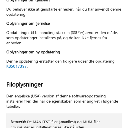
Du behøver ikke at genstarte enheden, når du har anvendt denne
opdatering.
Oplysninger om fjernelse
Opdateringer til behandlingsstakken (SSU'er) ændrer den måde,
som opdateringer installeres på, og de kan ikke fjernes fra
enheden.
Oplysninger om ny opdatering
Denne opdatering erstatter den tidligere udsendte opdatering
KB5017397
.
Filoplysninger
Den engelske (USA) version af denne softwareopdatering
installerer filer, der har de egenskaber, som er angivet i følgende
tabeller.
Bemærk!:
De MANIFEST-filer (.manifest) og MUM-filer
(.mum), der er installeret, vises ikke på listen.