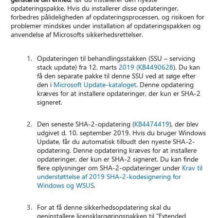
opdateringspakke. Hvis du installerer disse opdateringer,
forbedres pålideligheden af opdateringsprocessen, og risikoen for
problemer mindskes under installation af opdateringspakken og
anvendelse af Microsofts sikkerhedsrettelser.
Opdateringen til behandlingsstakken (SSU – servicing
stack update) fra 12. marts
2019 (KB4490628
). Du kan
få den separate pakke til denne SSU ved at søge efter
den i
Microsoft Update-kataloget
. Denne opdatering
kræves for at installere opdateringer, der kun er SHA-2
signeret.
Den seneste SHA-2-opdatering (
KB4474419
), der blev
udgivet d. 10. september 2019. Hvis du bruger Windows
Update, får du automatisk tilbudt den nyeste SHA-2-
opdatering. Denne opdatering kræves for at installere
opdateringer, der kun er SHA-2 signeret. Du kan finde
flere oplysninger om SHA-2-opdateringer under
Krav til
understøttelse af 2019 SHA-2-kodesignering for
Windows og WSUS
.
For at få denne sikkerhedsopdatering skal du
geninstallere licensklargøringspakken til "Extended