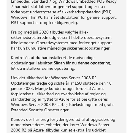
Embedded Standard 7 og Windows Embedded POS Ready
7 har nået slutdatoen for generel support og er nu i
forlænget understøttelse af sikkerhedsopdatering (ESU).
Windows Thin PC har nået slutdatoen for generel support.
ESU-support er dog ikke tilgængelig.
Fra og med juli 2020 tilbydes valgfrie ikke-
sikkerhedsrelaterede udgivelser til dette operativsystem
ikke længere. Operativsystemer med forlænget support
har kun kumulative månedlige sikkerhedsopdateringer.
Kontrollér, at du har installeret de nødvendige
opdateringer i afsnittet
Sådan får du denne opdatering
,
før du installerer denne opdatering.
Udvidet sikkerhed for Windows Server 2008 R2
Opdateringer tredje og sidste år af ESU sluttede den 10.
januar 2023. Mange kunder drager fordel af Azures
forpligtelse til sikkerhed og overholdelse af regler og
standarder og er flyttet til Azure for at beskytte deres
Windows Server 2008 R2-arbejdsbelastninger med gratis
Extended Security Opdateringer.
Kunder, der har brug for yderligere tid til at opgradere og
modernisere deres enheder, der kører Windows Server
2008 R2 på Azure, tilbyder kun ét ekstra års udvidet