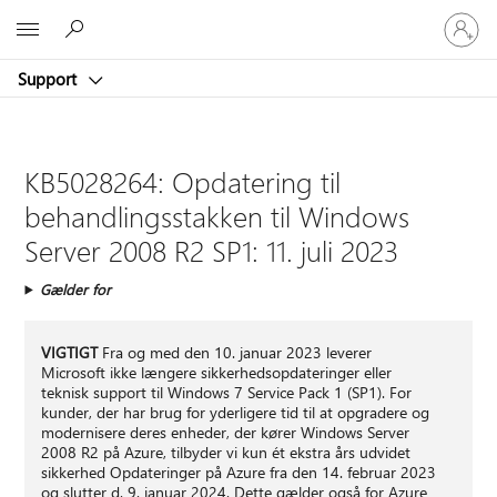
Log
Microsoft
på
din
Support
konto
KB5028264: Opdatering til
behandlingsstakken til Windows
Server 2008 R2 SP1: 11. juli 2023
Gælder for
VIGTIGT
Fra og med den 10. januar 2023 leverer
Microsoft ikke længere sikkerhedsopdateringer eller
teknisk support til Windows 7 Service Pack 1 (SP1). For
kunder, der har brug for yderligere tid til at opgradere og
modernisere deres enheder, der kører Windows Server
2008 R2 på Azure, tilbyder vi kun ét ekstra års udvidet
sikkerhed Opdateringer på Azure fra den 14. februar 2023
og slutter d. 9. januar 2024. Dette gælder også for Azure