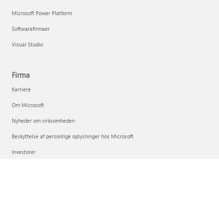
Microsoft Power Platform
Softwarefirmaer
Visual Studio
Firma
Karriere
Om Microsoft
Nyheder om virksomheden
Beskyttelse af personlige oplysninger hos Microsoft
Investorer
Dansk (Danmark)
Dine valg om beskyttelse af personlige oplysninger
Beskyttelse af personlige oplysninger om forbrugernes sundhed