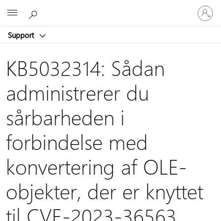
Log
Microsoft
på
din
Support
konto
KB5032314: Sådan
administrerer du
sårbarheden i
forbindelse med
konvertering af OLE-
objekter, der er knyttet
til CVE-2023-36563