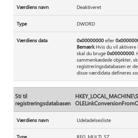
Værdiens navn
Deaktiveret
Type
DWORD
Værdiens data
0x00000000
eller
0x000000
Bemærk
Hvis du vil aktiver
skal du bruge
0x00000000
.
sammenkædede objekter, sk
registreringsdatabasen er defi
disse værdidata defineres 
Sti til
HKEY_LOCAL_MACHINE\S
registreringsdatabasen
OLELinkConversionFrom
Værdiens navn
Udeladelsesliste
Type
REG_MULTI_SZ