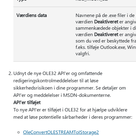
Værdiens data
Navnene på de .exe filer i d
værdien
Deaktiveret
er angiv
sammenkædede objekter i dis
værdien
Deaktiveret
er angiv
som du ved er beskyttede fra 
f.eks. tilføje Outlook.exe, 
valgfri.
Udnyt de nye OLE32 API'er og omfattende
redigeringskontrolmeddelelser til at løse
sikkerhedsrisikoen i dine programmer. Se detaljer om
API'er og meddelelser i MSDN-dokumenterne.
API'er tilføjet
To nye API'er er tilføjet i OLE32 for at hjælpe udviklere
med at løse potentielle sårbarheder i deres programmer:
OleConvertOLESTREAMToIStorage2