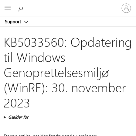
Log
Microsoft
på
din
Support
konto
KB5033560: Opdatering
til Windows
Genoprettelsesmiljø
(WinRE): 30. november
2023
Gælder for
Denne artikel gælder for følgende versioner: