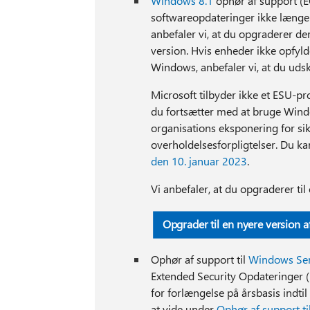
Windows 8.1
ophør af support (E
softwareopdateringer ikke længer
anbefaler vi, at du opgraderer de
version. Hvis enheder ikke opfylde
Windows, anbefaler vi, at du uds
Microsoft tilbyder ikke et ESU-p
du fortsætter med at bruge Windo
organisations eksponering for sikk
overholdelsesforpligtelser. Du k
den 10. januar 2023
.
Vi anbefaler, at du opgraderer ti
Opgrader til en nyere version 
Ophør af support til
Windows Ser
Extended Security Opdateringer (
for forlængelse på årsbasis indti
at vide under
Ophør af support ti