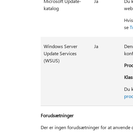
Microsoft Update-
Ja
Du k
katalog
web
Hvis
se
T
Windows Server
Ja
Den
Update Services
kon
(WSUS)
Prod
Klas
Du k
prod
Forudsætninger
Der er ingen forudsætninger for at anvende 