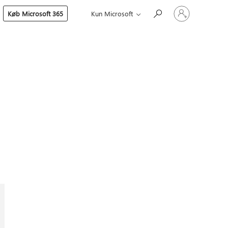
Log
Køb Microsoft 365
Kun Microsoft
på
din
konto