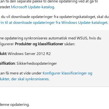
an få den separate pakke til denne opdatering ved at gå til
stedet
Microsoft Update-katalog
.
 du vil downloade opdateringer fra opdateringskataloget, skal du
rin til at downloade opdateringer fra Windows Update-kataloget
.
ne opdatering synkroniseres automatisk med WSUS, hvis du
figurerer
Produkter og klassifikationer
sådan:
ukt:
Windows Server 2012 R2
sifikation
: Sikkerhedsopdateringer
an få mere at vide under
Konfigurer klassificeringer og
ukter, der skal synkroniseres
.
denne opdatering.