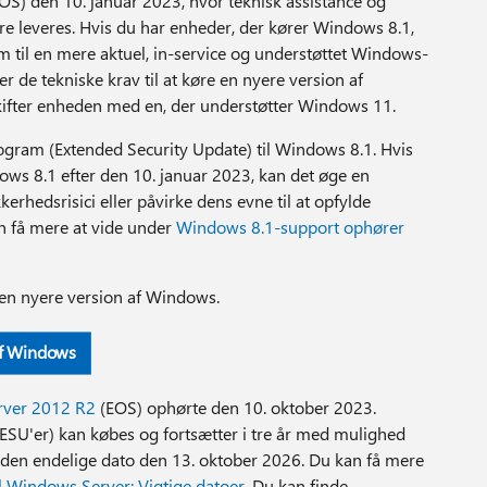
OS) den 10. januar 2023, hvor teknisk assistance og
e leveres. Hvis du har enheder, der kører Windows 8.1,
m til en mere aktuel, in-service og understøttet Windows-
r de tekniske krav til at køre en nyere version af
kifter enheden med en, der understøtter Windows 11.
rogram (Extended Security Update) til Windows 8.1. Hvis
ws 8.1 efter den 10. januar 2023, kan det øge en
erhedsrisici eller påvirke dens evne til at opfylde
an få mere at vide under
Windows 8.1-support ophører
l en nyere version af Windows.
af Windows
ver 2012 R2
(EOS) ophørte den 10. oktober 2023.
ESU'er) kan købes og fortsætter i tre år med mulighed
l den endelige dato den 13. oktober 2026. Du kan få mere
l Windows Server: Vigtige datoer
. Du kan finde