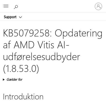
Log
Microsoft
på
din
Support
konto
KB5079258: Opdatering
af AMD Vitis AI-
udførelsesudbyder
(1.8.53.0)
Gælder for
Introduktion