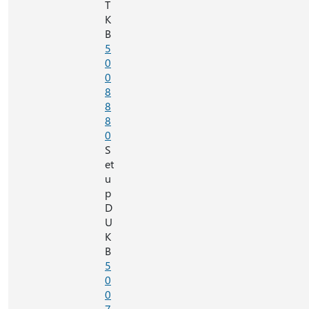
T
K
B
5
0
0
8
8
8
0
S
et
u
p
D
U
K
B
5
0
0
7