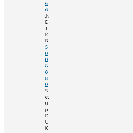
6
6
.N
E
T
K
B
5
0
0
8
8
8
0
S
et
u
p
D
U
K