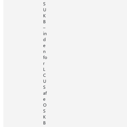
S
U
K
B
–
in
d
e
n
fo
r
L
C
U
S
af
e
O
S
K
B