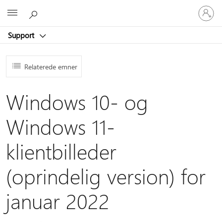
Log
Microsoft
på
din
Support
konto
Relaterede emner
Windows 10- og
Windows 11-
klientbilleder
(oprindelig version) for
januar 2022