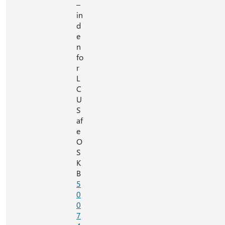
–
in
d
e
n
fo
r
L
C
U
S
af
e
O
S
K
B
5
0
0
7