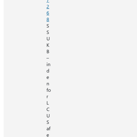
2
6
8
S
S
U
K
B
–
in
d
e
n
fo
r
L
C
U
S
af
e