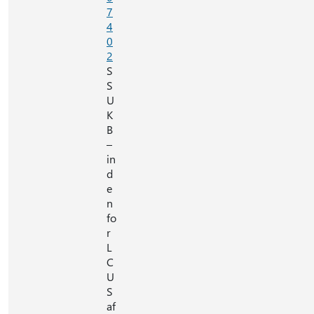
7
4
0
2
S
S
U
K
B
–
in
d
e
n
fo
r
L
C
U
S
af