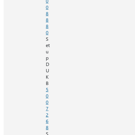
0
0
8
8
8
0
S
et
u
p
D
U
K
B
5
0
0
7
2
6
8
S