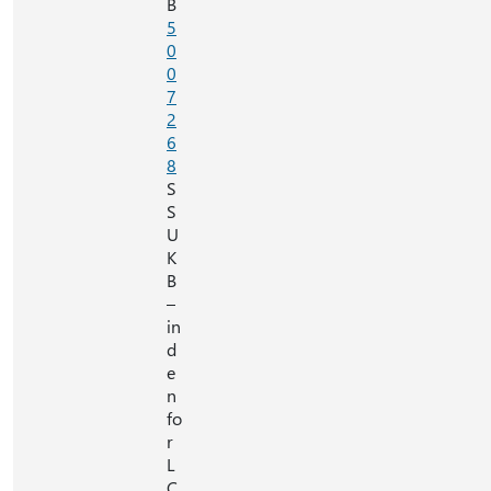
B
5
0
0
7
2
6
8
S
S
U
K
B
–
in
d
e
n
fo
r
L
C