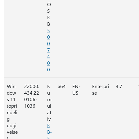
O
S
K
B
5
0
0
7
4
0
0
Win
22000.
K
x64
EN-
Enterpri
4.7
dow
434.22
u
US
se
s 11
0106-
m
(opri
1036
ul
ndeli
at
g
iv
udgi
K
velse
B-
)
5