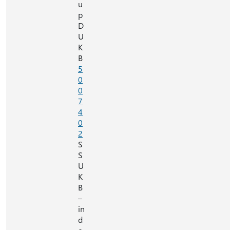
u
p
D
U
K
B
5
0
0
7
4
0
2
S
S
U
K
B
–
in
d