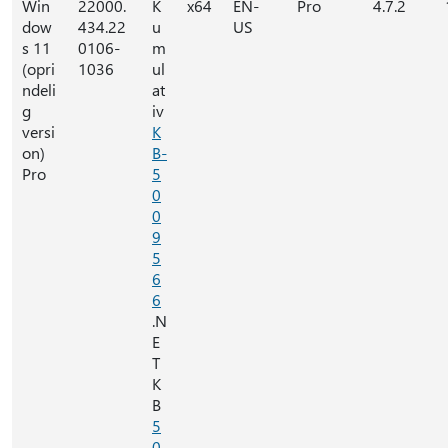
Win
22000.
K
x64
EN-
Pro
4.7.2
dow
434.22
u
US
s 11
0106-
m
(opri
1036
ul
ndeli
at
g
iv
versi
K
on)
B-
Pro
5
0
0
9
5
6
6
.N
E
T
K
B
5
0