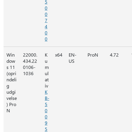
5
0
0
7
4
0
0
Win
22000.
K
x64
EN-
ProN
4.72
dow
434.22
u
US
s 11
0106-
m
(opri
1036
ul
ndeli
at
g
iv
udgi
K
velse
B-
) Pro
5
N
0
0
9
5