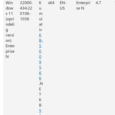
Win
22000.
K
x64
EN-
Enterpri
4.7
dow
434.22
u
US
se N
s 11
0106-
m
(opri
1036
ul
ndeli
at
g
iv
versi
K
on)
B-
Enter
5
prise
0
N
0
9
5
6
6
.N
E
T
K
B
5