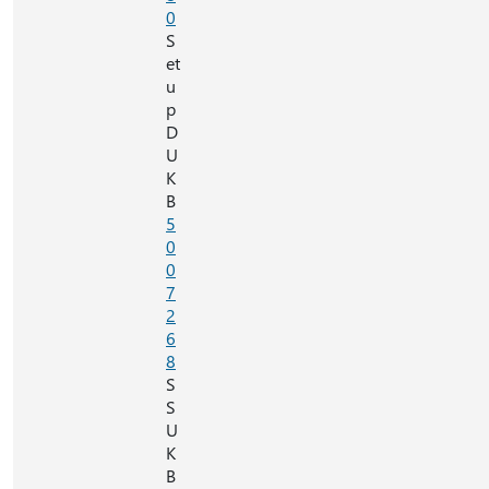
0
S
et
u
p
D
U
K
B
5
0
0
7
2
6
8
S
S
U
K
B