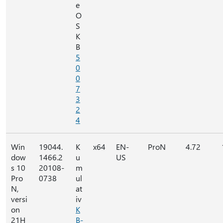
e
O
S
K
B
5
0
0
7
3
2
4
Win
19044.
K
x64
EN-
ProN
4.72
dow
1466.2
u
US
s 10
20108-
m
Pro
0738
ul
N,
at
versi
iv
on
K
21H
B-