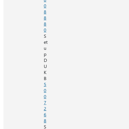
0
8
8
8
0
S
et
u
p
D
U
K
B
5
0
0
7
2
6
8
S