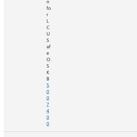
n
fo
r
L
C
U
S
af
e
O
S
K
B
5
0
0
7
4
0
0