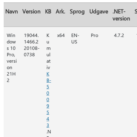
Navn
Version
KB
Ark.
Sprog
Udgave
.NET-
S
version
Win
19044.
K
x64
EN-
Pro
4.7.2
dow
1466.2
u
US
s 10
20108-
m
Pro,
0738
ul
versi
at
on
iv
21H
K
2
B-
5
0
0
9
5
4
3
.N