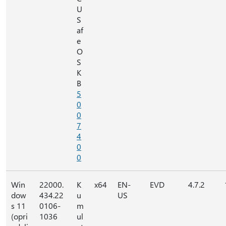
U
S
af
e
O
S
K
B
5
0
0
7
4
0
0
Win
22000.
K
x64
EN-
EVD
4.7.2
dow
434.22
u
US
s 11
0106-
m
(opri
1036
ul