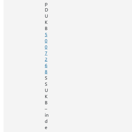
p
D
U
K
B
5
0
0
7
2
6
8
S
S
U
K
B
–
in
d
e