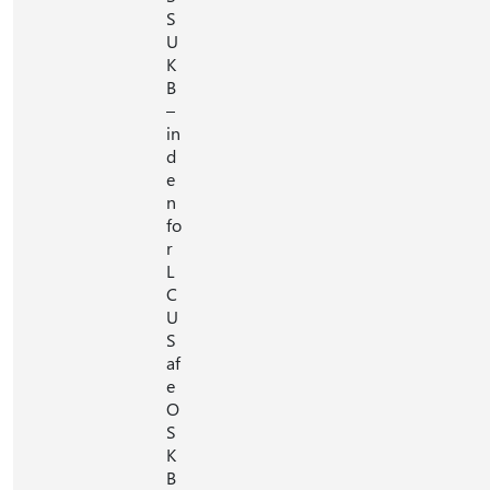
S
U
K
B
–
in
d
e
n
fo
r
L
C
U
S
af
e
O
S
K
B