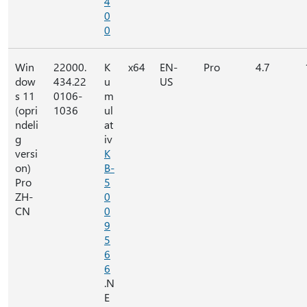
4
0
0
Win
22000.
K
x64
EN-
Pro
4.7
dow
434.22
u
US
s 11
0106-
m
(opri
1036
ul
ndeli
at
g
iv
versi
K
on)
B-
Pro
5
ZH-
0
CN
0
9
5
6
6
.N
E