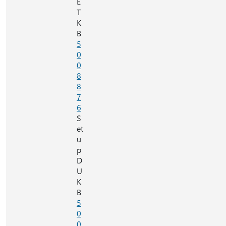
E
T
K
B
5
0
0
8
8
7
6
S
et
u
p
D
U
K
B
5
0
0