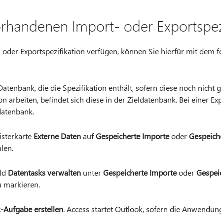
orhandenen Import- oder Exportspez
 oder Exportspezifikation verfügen, können Sie hierfür mit dem 
atenbank, die die Spezifikation enthält, sofern diese noch nicht g
on arbeiten, befindet sich diese in der Zieldatenbank. Bei einer Ex
datenbank.
isterkarte
Externe Daten
auf
Gespeicherte Importe
oder
Gespeich
len.
eld
Datentasks verwalten
unter
Gespeicherte Importe
oder
Gespei
u markieren.
-Aufgabe erstellen
. Access startet Outlook, sofern die Anwendung i