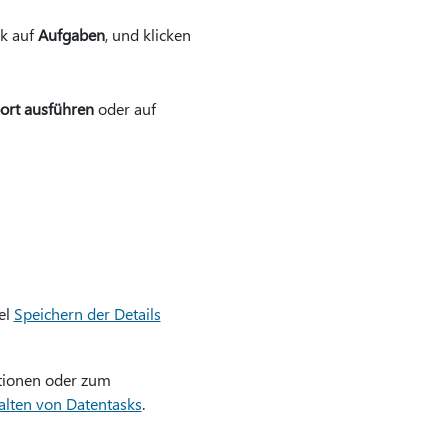
ok auf
Aufgaben
, und klicken
ort ausführen
oder auf
el
Speichern der Details
tionen oder zum
lten von Datentasks
.