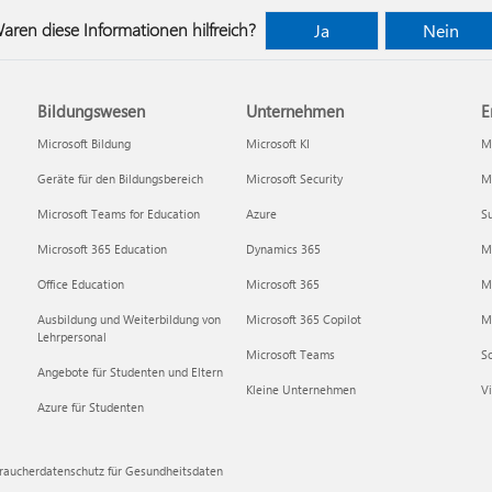
aren diese Informationen hilfreich?
Ja
Nein
Bildungswesen
Unternehmen
E
Microsoft Bildung
Microsoft KI
Mi
Geräte für den Bildungsbereich
Microsoft Security
Mi
Microsoft Teams for Education
Azure
Su
Microsoft 365 Education
Dynamics 365
M
Office Education
Microsoft 365
M
Ausbildung und Weiterbildung von
Microsoft 365 Copilot
Mi
Lehrpersonal
Microsoft Teams
S
Angebote für Studenten und Eltern
Kleine Unternehmen
Vi
Azure für Studenten
raucherdatenschutz für Gesundheitsdaten