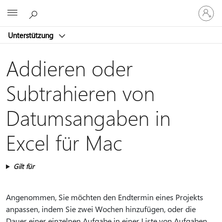
Bei
Microsoft
Ihrem
Konto
Unterstützung
anmeld
Addieren oder
Subtrahieren von
Datumsangaben in
Excel für Mac
Gilt für
Angenommen, Sie möchten den Endtermin eines Projekts
anpassen, indem Sie zwei Wochen hinzufügen, oder die
Dauer einer einzelnen Aufgabe in einer Liste von Aufgaben