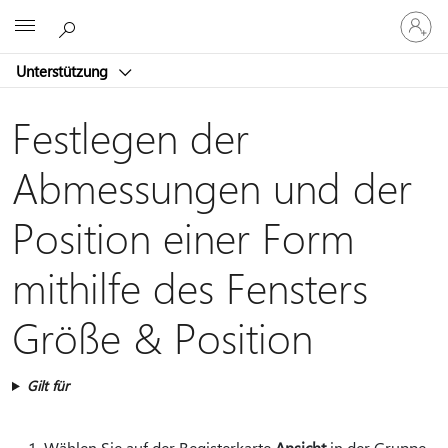
Bei
Microsoft
Ihrem
Konto
Unterstützung
anmeld
Festlegen der
Abmessungen und der
Position einer Form
mithilfe des Fensters
Größe & Position
Gilt für
Wählen Sie auf der Registerkarte
Ansicht
in der Gruppe