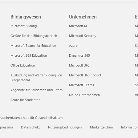
Bildungswesen
Unternehmen
E
Microsoft Bildung
Microsoft KI
Mi
Geräte für den Bildungsbereich
Microsoft Security
Mi
Microsoft Teams for Education
Azure
Su
Microsoft 365 Education
Dynamics 365
M
Office Education
Microsoft 365
M
Ausbildung und Weiterbildung von
Microsoft 365 Copilot
Mi
Lehrpersonal
Microsoft Teams
S
Angebote für Studenten und Eltern
Kleine Unternehmen
Vi
Azure für Studenten
raucherdatenschutz für Gesundheitsdaten
pressum
Datenschutz
Nutzungsbedingungen
Markenzeichen
Informatio