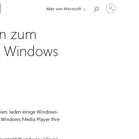
Bei
Alles von Microsoft
Ihrem
Konto
anmelden
en zum
r Windows
ien, laden einige Windows-
e Windows Media Player Ihre
unterlädt und wie viele sie