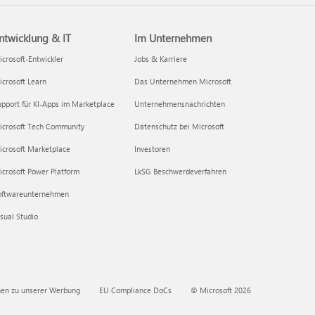
ntwicklung & IT
Im Unternehmen
crosoft-Entwickler
Jobs & Karriere
crosoft Learn
Das Unternehmen Microsoft
pport für KI-Apps im Marketplace
Unternehmensnachrichten
icrosoft Tech Community
Datenschutz bei Microsoft
icrosoft Marketplace
Investoren
crosoft Power Platform
LkSG Beschwerdeverfahren
oftwareunternehmen
sual Studio
nen zu unserer Werbung
EU Compliance DoCs
© Microsoft 2026