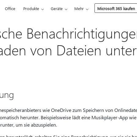
Office
Produkte
Geräte
Mehr
Microsoft 365 kaufen
sche Benachrichtigung
aden von Dateien unte
ung
nespeicheranbieters wie OneDrive zum Speichern von Onlinedate
utomatisch herunter. Beispielsweise lädt eine Musikplayer-App wi
runter, um sie abzuspielen.
 herunterlädt, erhalten Sie eine Benachrichtigung, wo sie sie her