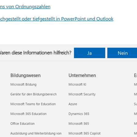
lens von Ordnungszahlen
chgestellt oder tiefgestellt in PowerPoint und Outlook
aren diese Informationen hilfreich?
Ja
Nein
Bildungswesen
Unternehmen
E
Microsoft Bildung
Microsoft KI
Mi
Geräte für den Bildungsbereich
Microsoft Security
Mi
Microsoft Teams for Education
Azure
Su
Microsoft 365 Education
Dynamics 365
M
Office Education
Microsoft 365
M
Ausbildung und Weiterbildung von
Microsoft 365 Copilot
Mi