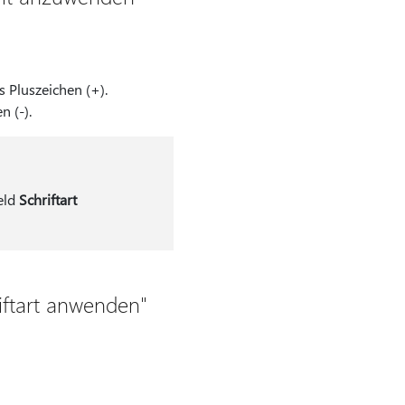
 Pluszeichen (+).
 (-).
eld
Schriftart
riftart anwenden"