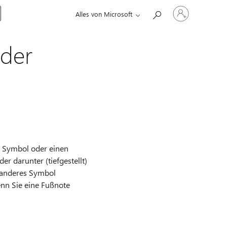
Bei
Alles von Microsoft
Ihrem
Konto
anmelden
oder
in Symbol oder einen
er darunter (tiefgestellt)
n anderes Symbol
enn Sie eine Fußnote