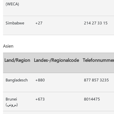
(WECA)
Simbabwe
+27
214 27 33 15
Asien
Land/Region
Landes-/Regionalcode
Telefonnumme
Bangladesch
+880
877 857 3235
Brunei
+673
8014475
(بروني)