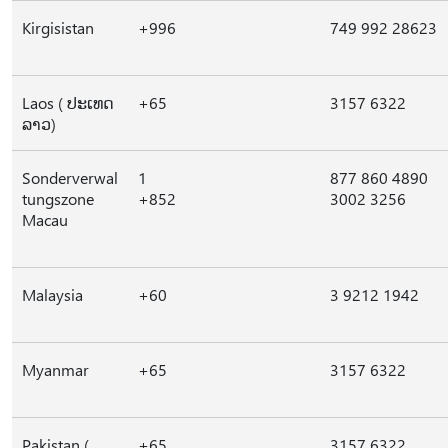
Kirgisistan
+996
749 992 28623
Laos ( ປະເທດ
+65
3157 6322
ລາວ)
Sonderverwal
1
877 860 4890
tungszone
+852
3002 3256
Macau
Malaysia
+60
3 9212 1942
Myanmar
+65
3157 6322
Pakistan (
+65
3157 6322