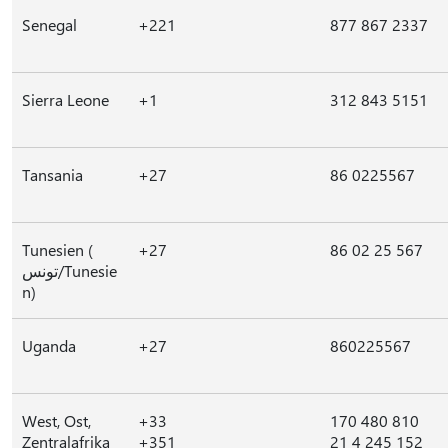
Senegal
+221
877 867 2337
Sierra Leone
+1
312 843 5151
Tansania
+27
86 0225567
Tunesien (
+27
86 02 25 567
تونس/Tunesie
n)
Uganda
+27
860225567
West, Ost,
+33
170 480 810
Zentralafrika
+351
21 4 245 152