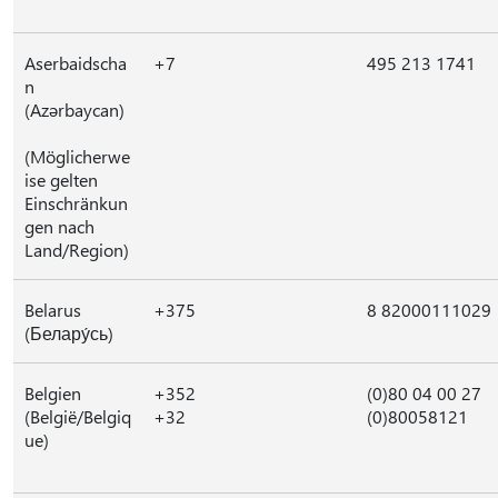
Aserbaidscha
+7
495 213 1741
n
(Azərbaycan)
(Möglicherwe
ise gelten
Einschränkun
gen nach
Land/Region)
Belarus
+375
8 82000111029
(Белару́сь)
Belgien
+352
(0)80 04 00 27
(België/Belgiq
+32
(0)80058121
ue)