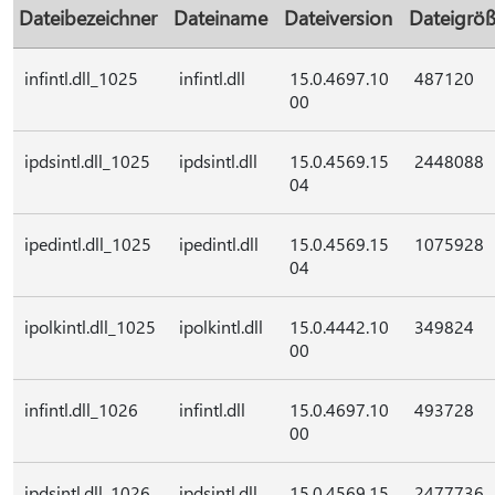
Dateibezeichner
Dateiname
Dateiversion
Dateigrö
infintl.dll_1025
infintl.dll
15.0.4697.10
487120
00
ipdsintl.dll_1025
ipdsintl.dll
15.0.4569.15
2448088
04
ipedintl.dll_1025
ipedintl.dll
15.0.4569.15
1075928
04
ipolkintl.dll_1025
ipolkintl.dll
15.0.4442.10
349824
00
infintl.dll_1026
infintl.dll
15.0.4697.10
493728
00
ipdsintl.dll_1026
ipdsintl.dll
15.0.4569.15
2477736