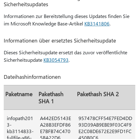
Sicherheitsupdates
Informationen zur Bereitstellung dieses Updates finden Sie
im Microsoft Knowledge Base-Artikel
KB3141806
.
Informationen über ersetztes Sicherheitsupdate
Dieses Sicherheitsupdate ersetzt das zuvor veröffentlichte
Sicherheitsupdate
KB3054793
.
Dateihashinformationen
Paketname
Pakethash
Pakethash SHA 2
SHA 1
infopath201
A442ED5143E
957478CFF54E7FED4DD
3-
A28B3EFDF86
93D39AB9EBE9F03C4F9
kb3114833-
E7BFB74C470
E2C08DE672E2E9FD1FC
fullfile-x86-
5BA22D6
450B0C6