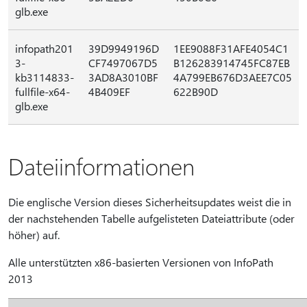
glb.exe
infopath201
39D9949196D
1EE9088F31AFE4054C1
3-
CF7497067D5
B126283914745FC87EB
kb3114833-
3AD8A3010BF
4A799EB676D3AEE7C05
fullfile-x64-
4B409EF
622B90D
glb.exe
Dateiinformationen
Die englische Version dieses Sicherheitsupdates weist die in
der nachstehenden Tabelle aufgelisteten Dateiattribute (oder
höher) auf.
Alle unterstützten x86-basierten Versionen von InfoPath
2013