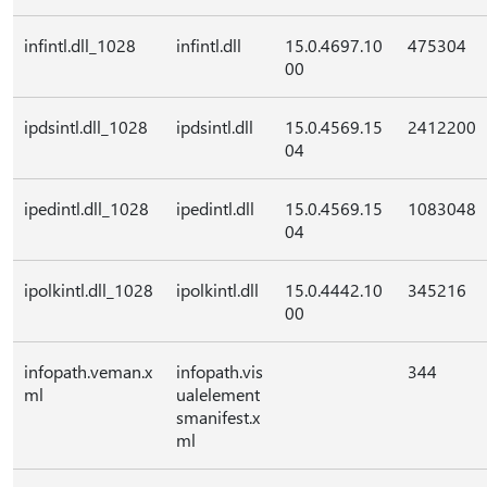
infintl.dll_1028
infintl.dll
15.0.4697.10
475304
00
ipdsintl.dll_1028
ipdsintl.dll
15.0.4569.15
2412200
04
ipedintl.dll_1028
ipedintl.dll
15.0.4569.15
1083048
04
ipolkintl.dll_1028
ipolkintl.dll
15.0.4442.10
345216
00
infopath.veman.x
infopath.vis
344
ml
ualelement
smanifest.x
ml