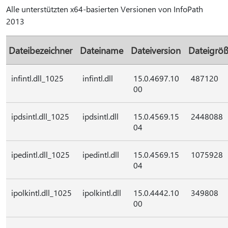
Alle unterstützten x64-basierten Versionen von InfoPath
2013
Dateibezeichner
Dateiname
Dateiversion
Dateigrö
infintl.dll_1025
infintl.dll
15.0.4697.10
487120
00
ipdsintl.dll_1025
ipdsintl.dll
15.0.4569.15
2448088
04
ipedintl.dll_1025
ipedintl.dll
15.0.4569.15
1075928
04
ipolkintl.dll_1025
ipolkintl.dll
15.0.4442.10
349808
00