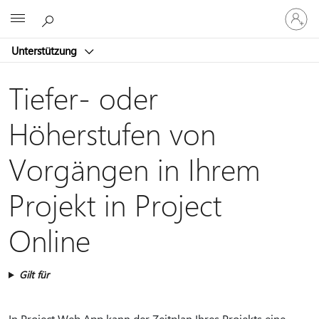
Bei
Microsoft
Ihrem
Konto
Unterstützung
anmeld
Tiefer- oder
Höherstufen von
Vorgängen in Ihrem
Projekt in Project
Online
Gilt für
In Project Web App kann der Zeitplan Ihres Projekts eine