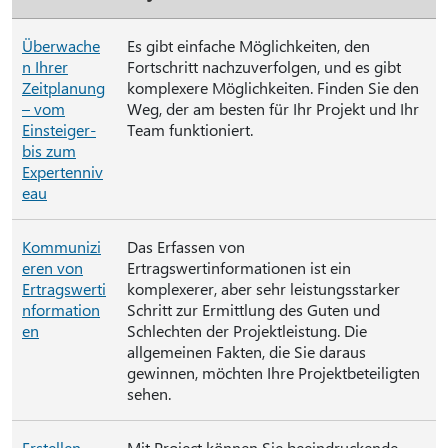
Überwache
Es gibt einfache Möglichkeiten, den
n Ihrer
Fortschritt nachzuverfolgen, und es gibt
Zeitplanung
komplexere Möglichkeiten. Finden Sie den
– vom
Weg, der am besten für Ihr Projekt und Ihr
Einsteiger-
Team funktioniert.
bis zum
Expertenniv
eau
Kommunizi
Das Erfassen von
eren von
Ertragswertinformationen ist ein
Ertragswerti
komplexerer, aber sehr leistungsstarker
nformation
Schritt zur Ermittlung des Guten und
en
Schlechten der Projektleistung. Die
allgemeinen Fakten, die Sie daraus
gewinnen, möchten Ihre Projektbeteiligten
sehen.
Erstellen
Mit Project können Sie beeindruckende