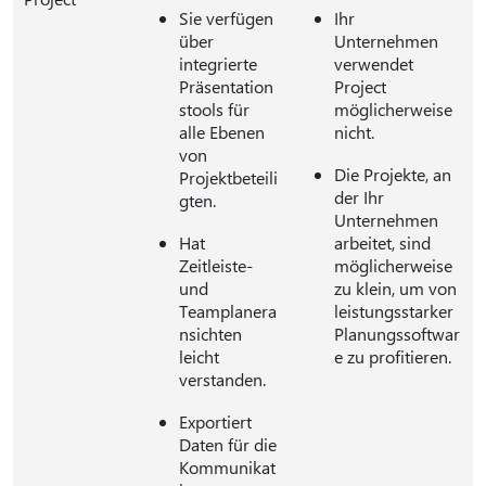
Sie verfügen
Ihr
über
Unternehmen
integrierte
verwendet
Präsentation
Project
stools für
möglicherweise
alle Ebenen
nicht.
von
Die Projekte, an
Projektbeteili
der Ihr
gten.
Unternehmen
Hat
arbeitet, sind
Zeitleiste-
möglicherweise
und
zu klein, um von
Teamplanera
leistungsstarker
nsichten
Planungssoftwar
leicht
e zu profitieren.
verstanden.
Exportiert
Daten für die
Kommunikat