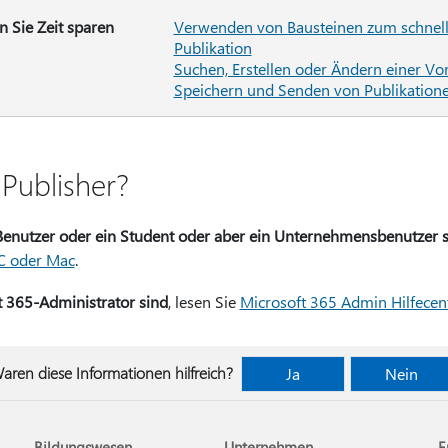
n Sie Zeit sparen
Verwenden von Bausteinen zum schnelle
Publikation
Suchen, Erstellen oder Ändern einer Vor
Speichern und Senden von Publikation
 Publisher?
Benutzer oder ein Student oder aber ein Unternehmensbenutzer 
PC oder Mac
.
t 365-Administrator sind
, lesen Sie
Microsoft 365 Admin Hilfecen
aren diese Informationen hilfreich?
Ja
Nein
Bildungswesen
Unternehmen
E