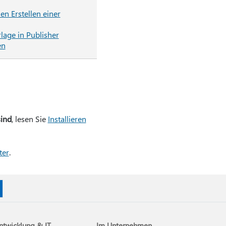
n Erstellen einer
lage in Publisher
en
sind
, lesen Sie
Installieren
ter
.
ntwicklung & IT
Im Unternehmen