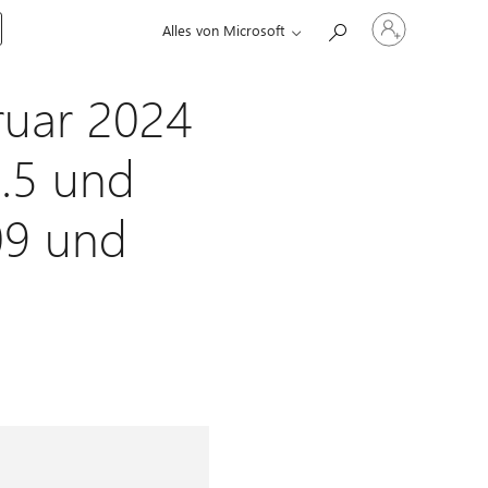
Bei
Alles von Microsoft
Ihrem
Konto
anmelden
ruar 2024
.5 und
09 und