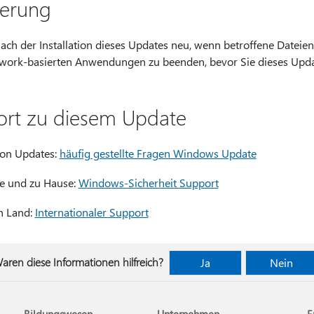
derung
ach der Installation dieses Updates neu, wenn betroffene Dateie
work-basierten Anwendungen zu beenden, bevor Sie dieses Update
ort zu diesem Update
 von Updates:
häufig gestellte Fragen Windows Update
ne und zu Hause:
Windows-Sicherheit Support
h Land:
Internationaler Support
aren diese Informationen hilfreich?
Ja
Nein