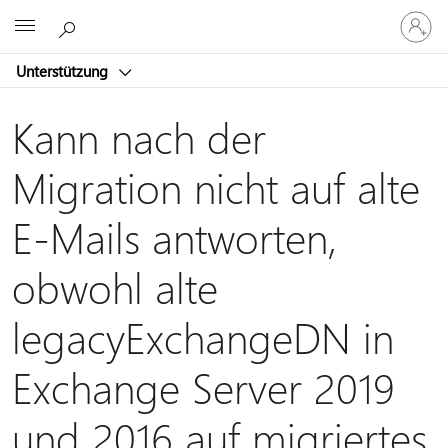
Bei
Microsoft
Ihrem
Konto
Unterstützung
anmeld
Kann nach der
Migration nicht auf alte
E-Mails antworten,
obwohl alte
legacyExchangeDN in
Exchange Server 2019
und 2016 auf migriertes