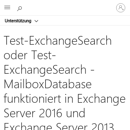
Bei
Microsoft
Ihrem
Konto
Unterstützung
anmeld
Test-ExchangeSearch
oder Test-
ExchangeSearch -
MailboxDatabase
funktioniert in Exchange
Server 2016 und
Exchange Server 2013