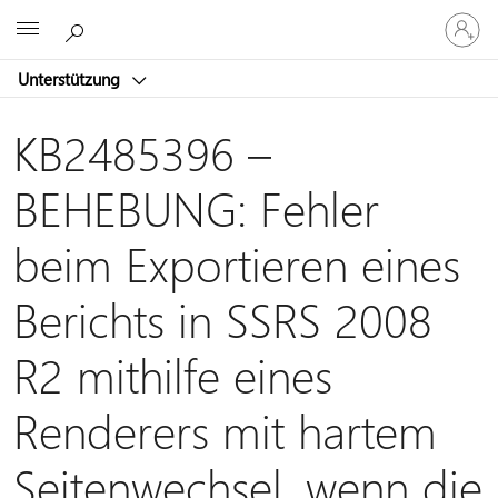
Bei
Microsoft
Ihrem
Konto
Unterstützung
anmeld
KB2485396 –
BEHEBUNG: Fehler
beim Exportieren eines
Berichts in SSRS 2008
R2 mithilfe eines
Renderers mit hartem
Seitenwechsel, wenn die