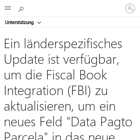
Bei
Microsoft
Ihrem
Konto
Unterstützung
anmeld
Ein länderspezifisches
Update ist verfügbar,
um die Fiscal Book
Integration (FBI) zu
aktualisieren, um ein
neues Feld "Data Pagto
Parcela" in das neue