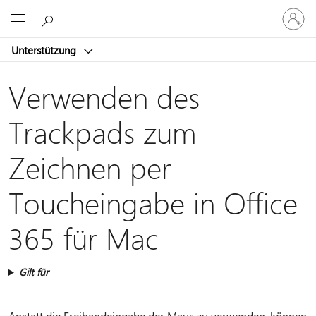
Bei
Microsoft
Ihrem
Konto
Unterstützung
anmeld
Verwenden des
Trackpads zum
Zeichnen per
Toucheingabe in Office
365 für Mac
Gilt für
Anstatt die Freihandeingabe der Maus zu verwenden, können