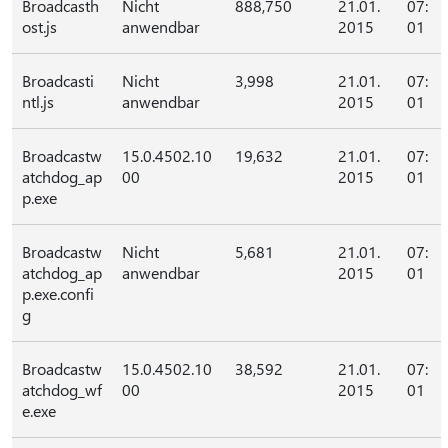
Broadcasth
Nicht
888,750
21.01.
07:
ost.js
anwendbar
2015
01
Broadcasti
Nicht
3,998
21.01.
07:
ntl.js
anwendbar
2015
01
Broadcastw
15.0.4502.10
19,632
21.01.
07:
atchdog_ap
00
2015
01
p.exe
Broadcastw
Nicht
5,681
21.01.
07:
atchdog_ap
anwendbar
2015
01
p.exe.confi
g
Broadcastw
15.0.4502.10
38,592
21.01.
07:
atchdog_wf
00
2015
01
e.exe