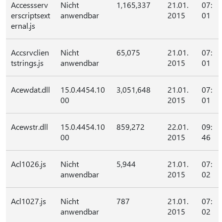
Accessserv
Nicht
1,165,337
21.01.
07:
erscriptsext
anwendbar
2015
01
ernal.js
Accsrvclien
Nicht
65,075
21.01.
07:
tstrings.js
anwendbar
2015
01
Acewdat.dll
15.0.4454.10
3,051,648
21.01.
07:
00
2015
01
Acewstr.dll
15.0.4454.10
859,272
22.01.
09:
00
2015
46
Acl1026.js
Nicht
5,944
21.01.
07:
anwendbar
2015
02
Acl1027.js
Nicht
787
21.01.
07:
anwendbar
2015
02