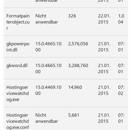
Formatpain
Nicht
326
22.01.
1,0
terobject.cu
anwendbar
2015
04
r
gkpowerpo
15.0.4665.10
2,576,056
21.01.
07:
int.dll
00
2015
01
gkword.dll
15.0.4665.10
3,288,760
21.01.
07:
00
2015
01
Hostingser
15.0.4469.10
14,960
21.01.
07:
vicewatchd
00
2015
02
og.exe
Hostingser
Nicht
5,681
21.01.
07:
vicewatchd
anwendbar
2015
01
og.exe.conf