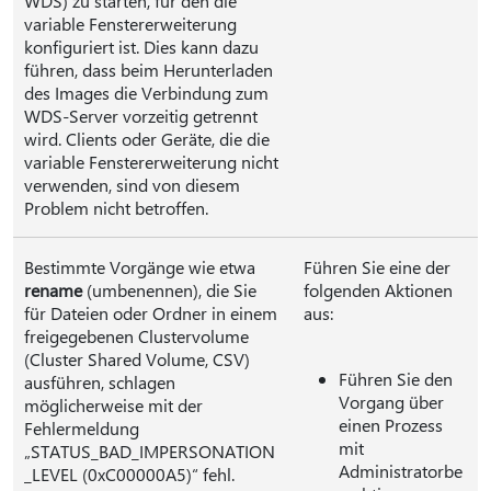
WDS) zu starten, für den die
variable Fenstererweiterung
konfiguriert ist. Dies kann dazu
führen, dass beim Herunterladen
des Images die Verbindung zum
WDS-Server vorzeitig getrennt
wird. Clients oder Geräte, die die
variable Fenstererweiterung nicht
verwenden, sind von diesem
Problem nicht betroffen.
Bestimmte Vorgänge wie etwa
Führen Sie eine der
rename
(umbenennen), die Sie
folgenden Aktionen
für Dateien oder Ordner in einem
aus:
freigegebenen Clustervolume
(Cluster Shared Volume, CSV)
Führen Sie den
ausführen, schlagen
Vorgang über
möglicherweise mit der
einen Prozess
Fehlermeldung
mit
„STATUS_BAD_IMPERSONATION
Administratorbe
_LEVEL (0xC00000A5)“ fehl.