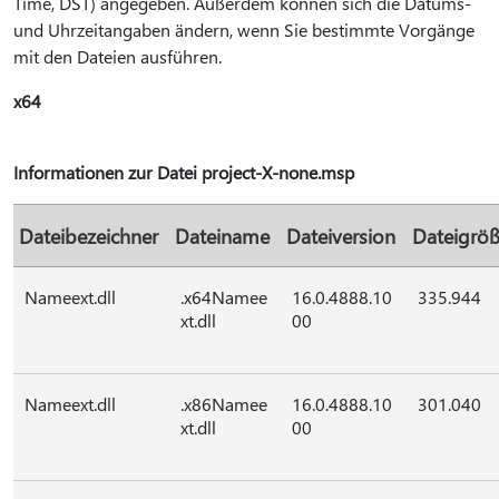
Time, DST) angegeben. Außerdem können sich die Datums-
und Uhrzeitangaben ändern, wenn Sie bestimmte Vorgänge
mit den Dateien ausführen.
x64
Informationen zur Datei project-X-none.msp
Dateibezeichner
Dateiname
Dateiversion
Dateigrö
Nameext.dll
.x64Namee
16.0.4888.10
335.944
xt.dll
00
Nameext.dll
.x86Namee
16.0.4888.10
301.040
xt.dll
00