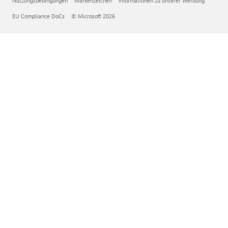
Nutzungsbedingungen
Markenzeichen
Informationen zu unserer Werbung
EU Compliance DoCs
© Microsoft 2026