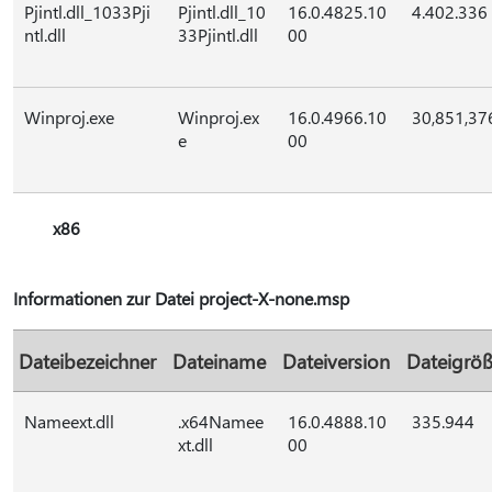
Pjintl.dll_1033Pji
Pjintl.dll_10
16.0.4825.10
4.402.336
ntl.dll
33Pjintl.dll
00
Winproj.exe
Winproj.ex
16.0.4966.10
30,851,37
e
00
x86
Informationen zur Datei project-X-none.msp
Dateibezeichner
Dateiname
Dateiversion
Dateigrö
Nameext.dll
.x64Namee
16.0.4888.10
335.944
xt.dll
00