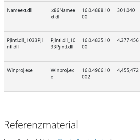
Nameext.dll
.x86Namee
16.0.4888.10
301.040
xt.dll
00
Pjintl.dll_1033Pji
Pjintl.dll_10
16.0.4825.10
4.377.456
ntl.dll
33Pjintl.dll
00
Winproj.exe
Winproj.ex
16.0.4966.10
4,455,472
e
002
Referenzmaterial