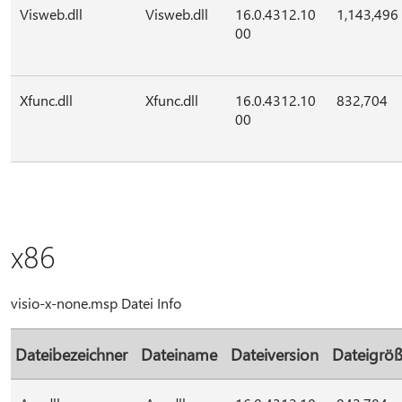
Visweb.dll
Visweb.dll
16.0.4312.10
1,143,496
00
Xfunc.dll
Xfunc.dll
16.0.4312.10
832,704
00
x86
visio-x-none.msp Datei Info
Dateibezeichner
Dateiname
Dateiversion
Dateigrö