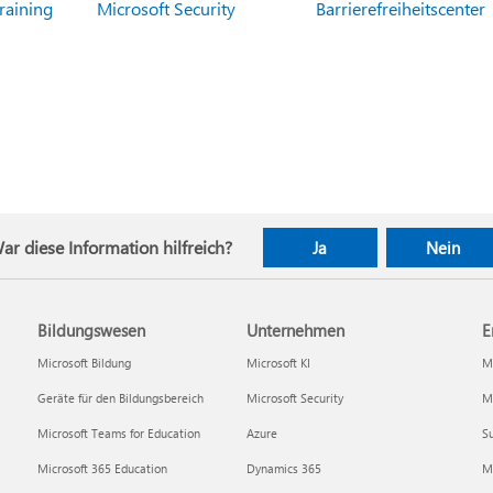
raining
Microsoft Security
Barrierefreiheitscenter
ar diese Information hilfreich?
Ja
Nein
Bildungswesen
Unternehmen
E
Microsoft Bildung
Microsoft KI
Mi
Geräte für den Bildungsbereich
Microsoft Security
Mi
Microsoft Teams for Education
Azure
Su
Microsoft 365 Education
Dynamics 365
M