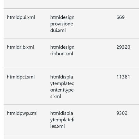
htmldpui.xml
htmldesign
669
provisione
dui.xml
htmldrib.xml
htmldesign
29320
ribbon.xml
htmldpct.xml
htmldispla
11361
ytemplatec
ontenttype
s.xml
htmldpwp.xml
htmldispla
9302
ytemplatefi
les.xml