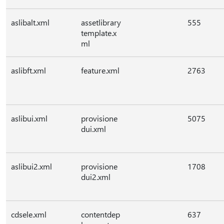
aslibalt.xml
assetlibrary
555
template.x
ml
aslibft.xml
feature.xml
2763
aslibui.xml
provisione
5075
dui.xml
aslibui2.xml
provisione
1708
dui2.xml
cdsele.xml
contentdep
637