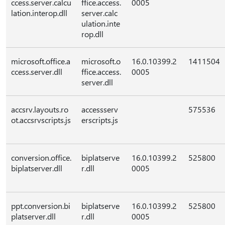
ccess.server.calcu
ffice.access.
0005
lation.interop.dll
server.calc
ulation.inte
rop.dll
microsoft.office.a
microsoft.o
16.0.10399.2
1411504
ccess.server.dll
ffice.access.
0005
server.dll
accsrv.layouts.ro
accessserv
575536
ot.accsrvscripts.js
erscripts.js
conversion.office.
biplatserve
16.0.10399.2
525800
biplatserver.dll
r.dll
0005
ppt.conversion.bi
biplatserve
16.0.10399.2
525800
platserver.dll
r.dll
0005