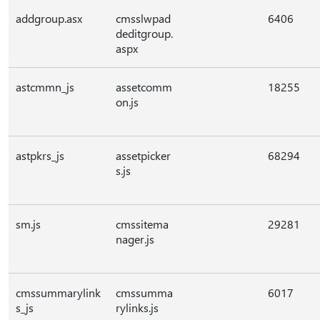
addgroup.asx
cmsslwpad
6406
deditgroup.
aspx
astcmmn_js
assetcomm
18255
on.js
astpkrs_js
assetpicker
68294
s.js
sm.js
cmssitema
29281
nager.js
cmssummarylink
cmssumma
6017
s_js
rylinks.js