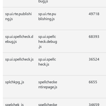
bug.js
sp.ui.rte.publishi
sp.ui.rte.pu
49718
ng.js
blishing.js
sp.ui.spellcheck.d
sp.ui.spellc
68393
ebug.js
heck.debug
.js
sp.ui.spellcheck.js
sp.ui.spellc
36524
heck.js
splchkpg_js
spellchecke
6655
ntirepage.js
spelchek_js
spellchecke
34659