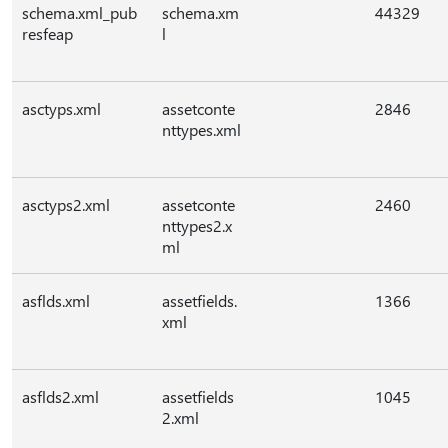
schema.xml_pub
schema.xm
44329
resfeap
l
asctyps.xml
assetconte
2846
nttypes.xml
asctyps2.xml
assetconte
2460
nttypes2.x
ml
asflds.xml
assetfields.
1366
xml
asflds2.xml
assetfields
1045
2.xml