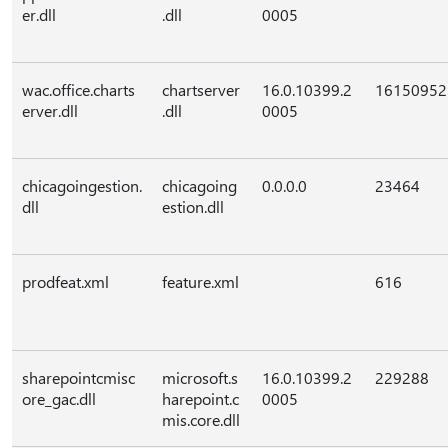
er.dll
.dll
0005
wac.office.charts
chartserver
16.0.10399.2
16150952
erver.dll
.dll
0005
chicagoingestion.
chicagoing
0.0.0.0
23464
dll
estion.dll
prodfeat.xml
feature.xml
616
sharepointcmisc
microsoft.s
16.0.10399.2
229288
ore_gac.dll
harepoint.c
0005
mis.core.dll