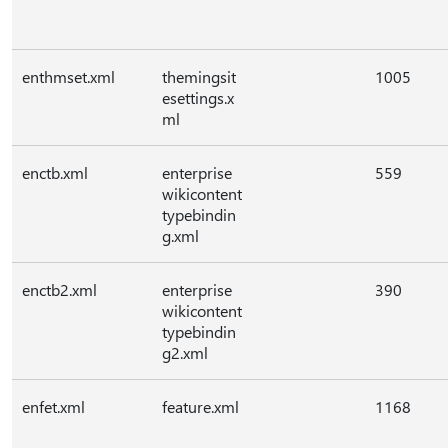
enthmset.xml
themingsit
1005
esettings.x
ml
enctb.xml
enterprise
559
wikicontent
typebindin
g.xml
enctb2.xml
enterprise
390
wikicontent
typebindin
g2.xml
enfet.xml
feature.xml
1168