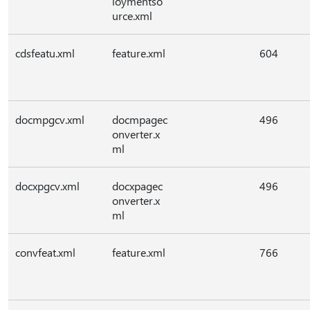
loymentso
urce.xml
cdsfeatu.xml
feature.xml
604
docmpgcv.xml
docmpagec
496
onverter.x
ml
docxpgcv.xml
docxpagec
496
onverter.x
ml
convfeat.xml
feature.xml
766