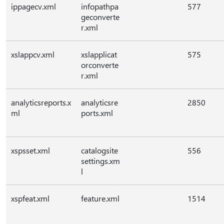
ippagecv.xml
infopathpa
577
geconverte
r.xml
xslappcv.xml
xslapplicat
575
orconverte
r.xml
analyticsreports.x
analyticsre
2850
ml
ports.xml
xspsset.xml
catalogsite
556
settings.xm
l
xspfeat.xml
feature.xml
1514