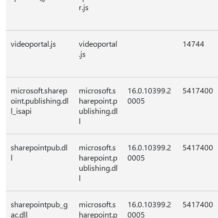
r.js
videoportal.js
videoportal
14744
.js
microsoft.sharep
microsoft.s
16.0.10399.2
5417400
oint.publishing.dl
harepoint.p
0005
l_isapi
ublishing.dl
l
sharepointpub.dl
microsoft.s
16.0.10399.2
5417400
l
harepoint.p
0005
ublishing.dl
l
sharepointpub_g
microsoft.s
16.0.10399.2
5417400
ac.dll
harepoint.p
0005