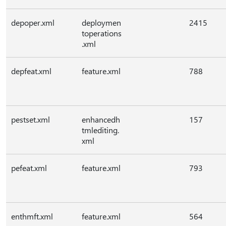
depoper.xml
deploymen
2415
toperations
.xml
depfeat.xml
feature.xml
788
pestset.xml
enhancedh
157
tmlediting.
xml
pefeat.xml
feature.xml
793
enthmft.xml
feature.xml
564