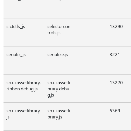
slctctls_js
selectorcon
13290
trols.js
serializ_js
serialize.js
3221
sp.ui.assetlibrary.
sp.ui.assetli
13220
ribbon.debug.js
brary.debu
g.js
sp.ui.assetlibrary.
sp.ui.assetli
5369
js
brary.js