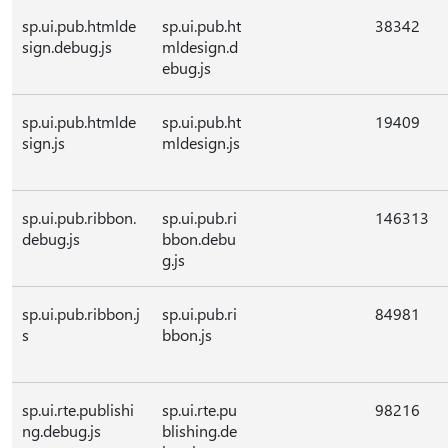
sp.ui.pub.htmlde
sp.ui.pub.ht
38342
sign.debug.js
mldesign.d
ebug.js
sp.ui.pub.htmlde
sp.ui.pub.ht
19409
sign.js
mldesign.js
sp.ui.pub.ribbon.
sp.ui.pub.ri
146313
debug.js
bbon.debu
g.js
sp.ui.pub.ribbon.j
sp.ui.pub.ri
84981
s
bbon.js
sp.ui.rte.publishi
sp.ui.rte.pu
98216
ng.debug.js
blishing.de