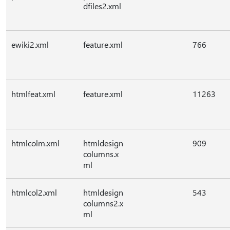
dfiles2.xml
ewiki2.xml
feature.xml
766
htmlfeat.xml
feature.xml
11263
htmlcolm.xml
htmldesign
909
columns.x
ml
htmlcol2.xml
htmldesign
543
columns2.x
ml