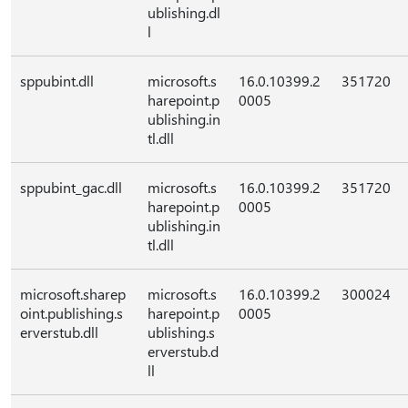
ublishing.dl
l
sppubint.dll
microsoft.s
16.0.10399.2
351720
harepoint.p
0005
ublishing.in
tl.dll
sppubint_gac.dll
microsoft.s
16.0.10399.2
351720
harepoint.p
0005
ublishing.in
tl.dll
microsoft.sharep
microsoft.s
16.0.10399.2
300024
oint.publishing.s
harepoint.p
0005
erverstub.dll
ublishing.s
erverstub.d
ll