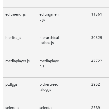
editmenu_js
editingmen
11361
u.js
hierlist_js
hierarchical
30329
listbox.js
mediaplayer.js
mediaplaye
47727
r.js
ptdlg.js
pickertreed
2952
ialog.js
select_js
select.js
2389