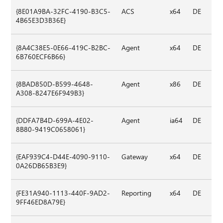
{8E01A9BA-32FC-4190-B3C5-
ACS
x64
DE
4B65E3D3B36E}
{8A4C38E5-0E66-419C-B2BC-
Agent
x64
DE
6B760ECF6B66}
{8BAD850D-B599-4648-
Agent
x86
DE
A308-8247E6F949B3}
{DDFA7B4D-699A-4E02-
Agent
ia64
DE
8B80-9419C0658061}
{EAF939C4-D44E-4090-9110-
Gateway
x64
DE
0A26DB65B3E9}
{FE31A940-1113-440F-9AD2-
Reporting
x64
DE
9FF46ED8A79E}