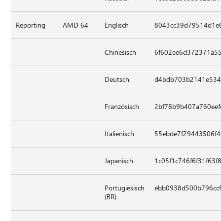
Reporting
AMD 64
Englisch
8043cc39d79514d1e
Chinesisch
6f602ee6d372371a55
Deutsch
d4bdb703b2141e534
Französisch
2bf78b9b407a760eef
Italienisch
55ebde7f29443506f4
Japanisch
1c05f1c746f6f31f63f
Portugiesisch
ebb0938d500b796cc
(BR)