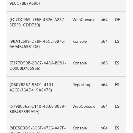
9ECC7BB7A698}
{EC7DC969-7E6E-4B26-A237-
WebConsole
x64
DE
3E5F91CDD730}
{98A1E699-D7BF-46CE-BB76-
Konsole
x64
ES
A694E46581D8}
{7377D59B-29C7-4486-BC91-
Konsole
x86
ES
D000BD785966}
{D607B267-96D1-4101-
Reporting
x64
ES
A2CE-36AD419A6479}
{579B0362-C110-483A-8039-
WebConsole
x64
ES
88E487899A9A}
{8EC5C3D5-6CBF-47E6-A47F-
Konsole
x64
ES