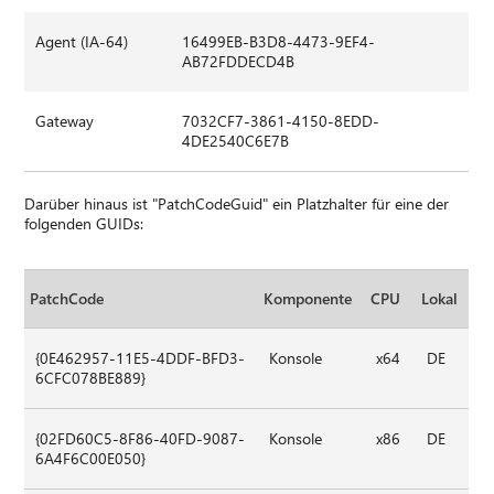
Agent (IA-64)
16499EB-B3D8-4473-9EF4-
AB72FDDECD4B
Gateway
7032CF7-3861-4150-8EDD-
4DE2540C6E7B
Darüber hinaus ist "PatchCodeGuid" ein Platzhalter für eine der
folgenden GUIDs:
PatchCode
Komponente
CPU
Lokal
{0E462957-11E5-4DDF-BFD3-
Konsole
x64
DE
6CFC078BE889}
{02FD60C5-8F86-40FD-9087-
Konsole
x86
DE
6A4F6C00E050}