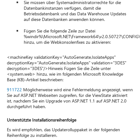
Sie müssen über Systemadministratorrechte für die
Datenbankinstanzen verfügen, damit die
Betriebsdatenbank und das Data Warehouse Updates
auf diese Datenbanken anwenden können.
Fügen Sie die folgende Zeile zur Datei
%windir%\Microsoft.NET\Framework64\v2.0.50727\CONFIG\
hinzu, um die Webkonsolenfixes zu aktivieren:
<machineKey validationKey="AutoGenerate,IsolateApps"
decryptionKey="AutoGenerate,IsolateApps" validation="3DES"
decryption="3DES"/>Hinweis Fügen Sie die Zeile unter
<system.web> hinzu, wie im folgenden Microsoft Knowledge
Base (KB)-Artikel beschrieben:
911722
Möglicherweise wird eine Fehlermeldung angezeigt, wenn
Sie auf ASP.NET Webseiten zugreifen, für die ViewState aktiviert
ist, nachdem Sie ein Upgrade von ASP.NET 1.1 auf ASP.NET 2.0
durchgeführt haben.
Unterstützte Installationsreihenfolge
Es wird empfohlen, das Updaterolluppaket in der folgenden
Reihenfolge zu installieren.