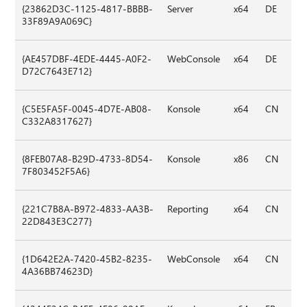
{23862D3C-1125-4817-BBBB-
Server
x64
DE
33F89A9A069C}
{AE457DBF-4EDE-4445-A0F2-
WebConsole
x64
DE
D72C7643E712}
{C5E5FA5F-0045-4D7E-AB08-
Konsole
x64
CN
C332A8317627}
{8FEB07A8-B29D-4733-8D54-
Konsole
x86
CN
7F803452F5A6}
{221C7B8A-B972-4833-AA3B-
Reporting
x64
CN
22D843E3C277}
{1D642E2A-7420-45B2-8235-
WebConsole
x64
CN
4A36BB74623D}