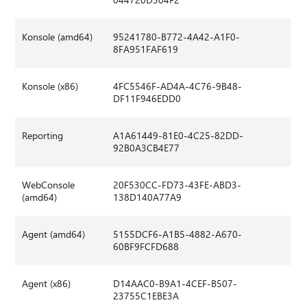
Konsole (amd64)
95241780-B772-4A42-A1F0-
8FA951FAF619
Konsole (x86)
4FC5546F-AD4A-4C76-9B48-
DF11F946EDD0
Reporting
A1A61449-81E0-4C25-82DD-
92B0A3CB4E77
WebConsole
20F530CC-FD73-43FE-ABD3-
(amd64)
138D140A77A9
Agent (amd64)
5155DCF6-A1B5-4882-A670-
60BF9FCFD688
Agent (x86)
D14AAC0-B9A1-4CEF-B507-
23755C1EBE3A