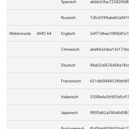
Spanisch
abbb2c9ac725826fd8
Russisch
7d5c0399abd43a941
Webkonsole
AMD 64
Englisch
2ef77d6ea1080b83c
Chinesisch
a6e84a3dea13e173bc
Deutsch
48a02c6676468a18c
Französisch
631dbf384853f6bfc
Italienisch
5308b4a3fc905d5cf1
Japanisch
f90f3d62a590d4d5f6
Portugiesisch
f0c09ab928fcf18a61