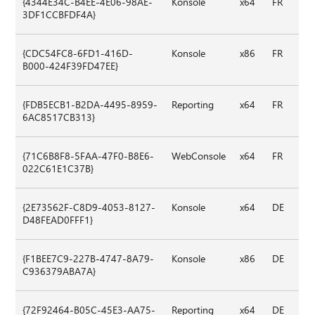
{4344E34C-B4EE-4E06-98AE-
Konsole
x64
FR
3DF1CCBFDF4A}
{CDC54FC8-6FD1-416D-
Konsole
x86
FR
B000-424F39FD47EE}
{FDB5ECB1-B2DA-4495-8959-
Reporting
x64
FR
6AC8517CB313}
{71C6B8F8-5FAA-47F0-B8E6-
WebConsole
x64
FR
022C61E1C37B}
{2E73562F-C8D9-4053-8127-
Konsole
x64
DE
D48FEAD0FFF1}
{F1BEE7C9-227B-4747-8A79-
Konsole
x86
DE
C936379ABA7A}
{72F92464-B05C-45E3-AA75-
Reporting
x64
DE