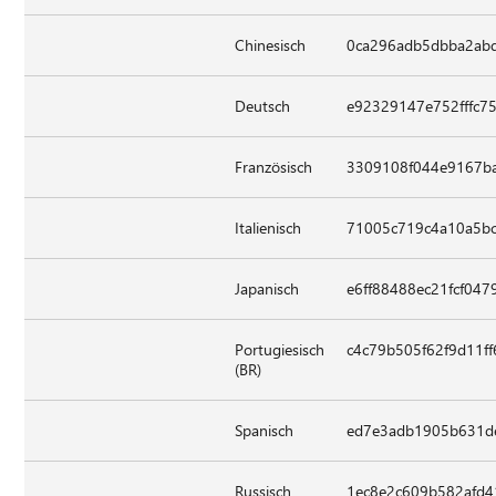
Chinesisch
0ca296adb5dbba2ab
Deutsch
e92329147e752fffc7
Französisch
3309108f044e9167ba
Italienisch
71005c719c4a10a5b
Japanisch
e6ff88488ec21fcf04
Portugiesisch
c4c79b505f62f9d11f
(BR)
Spanisch
ed7e3adb1905b631d
Russisch
1ec8e2c609b582afd4