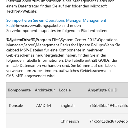
Informationen zum Importieren eines Management Packs von
einem Datenträger finden Sie auf der folgenden Microsoft
TechNet-Website:
So importieren Sie ein Operations Manager Management
Pack
Hinweisverwaltungspakete sind in den
Serverkomponentenupdates im folgenden Pfad enthalten:
%SystemDrive%
\Program Files\System Center 2012\Operations
Manager\Server\Management Packs for Update RollupsWenn Sie
cabbed MSP-Dateien für eine Komponente in mehreren
Gebietsschemas heruntergeladen haben, finden Sie in der
folgenden Tabelle Informationen. Die Tabelle enthält GUIDs, die
im .cab Dateinamen vorhanden sind. Sie können auf die Tabelle
verweisen, um zu bestimmen, auf welches Gebietsschema ein
CAB-MSP angewendet wird.
Komponente
Architektur
Locale
Angefügte GUID
Konsole
AMD 64
Englisch
755b85ba494fa5c83c
Chinesisch
71c65fc2ded6769edb