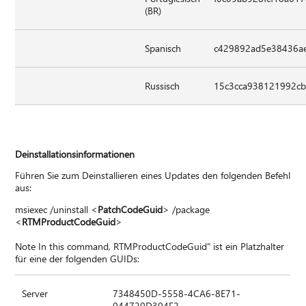
(BR)
Spanisch
c429892ad5e38436a
Russisch
15c3cca938121992cb
Deinstallationsinformationen
Führen Sie zum Deinstallieren eines Updates den folgenden Befehl
aus:
msiexec /uninstall <
PatchCodeGuid
> /package
<
RTMProductCodeGuid
>
Note In this command, RTMProductCodeGuid" ist ein Platzhalter
für eine der folgenden GUIDs:
Server
7348450D-5558-4CA6-8E71-
044720D304F2