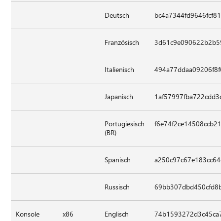
Deutsch
bc4a7344fd9646fcf8
Französisch
3d61c9e090622b2b5
Italienisch
494a77ddaa09206f8f
Japanisch
1af57997fba722cdd3
Portugiesisch
f6e74f2ce14508ccb2
(BR)
Spanisch
a250c97c67e183cc64
Russisch
69bb307dbd450cfd8
Konsole
x86
Englisch
74b1593272d3c45ca