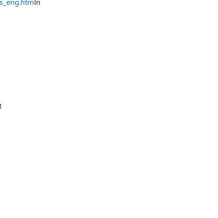
ts_eng.htm
In
t