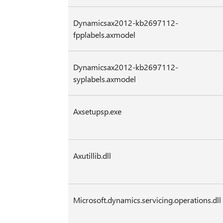
Dynamicsax2012-kb2697112-
fpplabels.axmodel
Dynamicsax2012-kb2697112-
syplabels.axmodel
Axsetupsp.exe
Axutillib.dll
Microsoft.dynamics.servicing.operations.dll