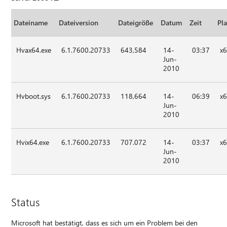
Dateiname
Dateiversion
Dateigröße
Datum
Zeit
Pl
Hvax64.exe
6.1.7600.20733
643,584
14-
03:37
x
Jun-
2010
Hvboot.sys
6.1.7600.20733
118,664
14-
06:39
x
Jun-
2010
Hvix64.exe
6.1.7600.20733
707.072
14-
03:37
x
Jun-
2010
Status
Microsoft hat bestätigt, dass es sich um ein Problem bei den