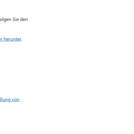
olgen Sie den
r herunter
.
ellung von