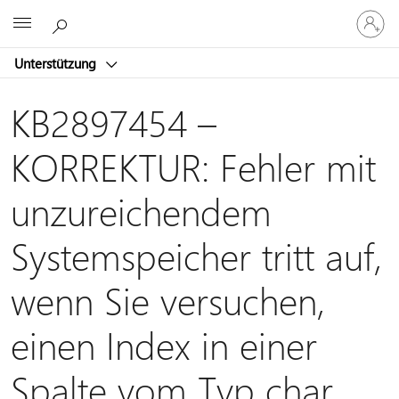
Bei
Microsoft
Ihrem
Konto
Unterstützung
anmeld
KB2897454 –
KORREKTUR: Fehler mit
unzureichendem
Systemspeicher tritt auf,
wenn Sie versuchen,
einen Index in einer
Spalte vom Typ char,