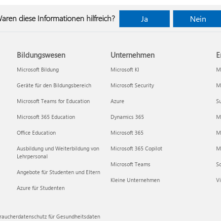
aren diese Informationen hilfreich?
Ja
Nein
Bildungswesen
Unternehmen
E
Microsoft Bildung
Microsoft KI
Mi
Geräte für den Bildungsbereich
Microsoft Security
Mi
Microsoft Teams for Education
Azure
Su
Microsoft 365 Education
Dynamics 365
M
Office Education
Microsoft 365
M
Ausbildung und Weiterbildung von
Microsoft 365 Copilot
Mi
Lehrpersonal
Microsoft Teams
S
Angebote für Studenten und Eltern
Kleine Unternehmen
Vi
Azure für Studenten
raucherdatenschutz für Gesundheitsdaten