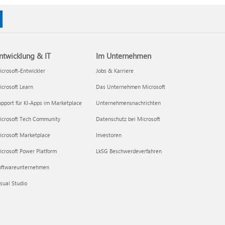
ntwicklung & IT
Im Unternehmen
crosoft-Entwickler
Jobs & Karriere
crosoft Learn
Das Unternehmen Microsoft
pport für KI-Apps im Marketplace
Unternehmensnachrichten
icrosoft Tech Community
Datenschutz bei Microsoft
icrosoft Marketplace
Investoren
crosoft Power Platform
LkSG Beschwerdeverfahren
oftwareunternehmen
sual Studio