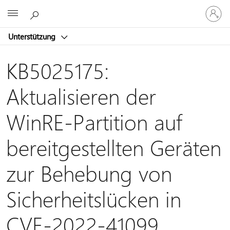
Bei
Microsoft
Ihrem
Konto
Unterstützung
anmeld
KB5025175:
Aktualisieren der
WinRE-Partition auf
bereitgestellten Geräten
zur Behebung von
Sicherheitslücken in
CVE-2022-41099