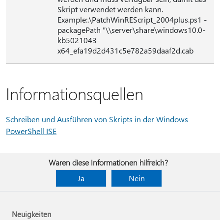
Skript verwendet werden kann.
Example:.\PatchWinREScript_2004plus.ps1 -
packagePath "\\server\share\windows10.0-
kb5021043-
x64_efa19d2d431c5e782a59daaf2d.cab
Informationsquellen
Schreiben und Ausführen von Skripts in der Windows
PowerShell ISE
Waren diese Informationen hilfreich?
Ja
Nein
Neuigkeiten