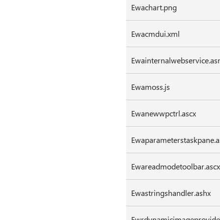
Ewachart.png
Ewacmdui.xml
Ewainternalwebservice.a
Ewamoss.js
Ewanewwpctrl.ascx
Ewaparameterstaskpane.a
Ewareadmodetoolbar.ascx
Ewastringshandler.ashx
Ewrdynamicimageprovide