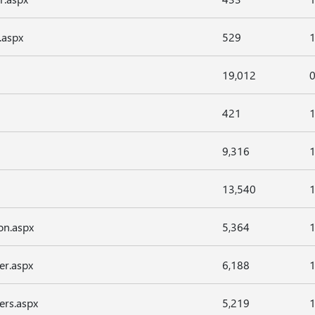
.aspx
529
1
19,012
0
421
1
9,316
1
13,540
1
on.aspx
5,364
1
er.aspx
6,188
1
ers.aspx
5,219
1