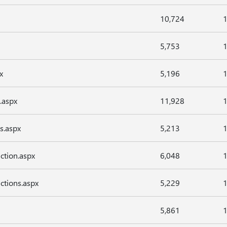
10,724
1
5,753
1
x
5,196
1
.aspx
11,928
1
s.aspx
5,213
1
ction.aspx
6,048
1
ctions.aspx
5,229
1
5,861
1