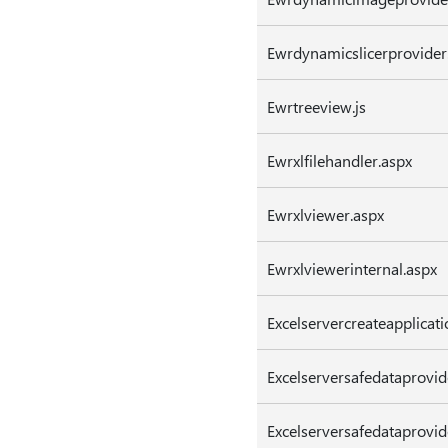
Ewrdynamicslicerprovider
Ewrtreeview.js
Ewrxlfilehandler.aspx
Ewrxlviewer.aspx
Ewrxlviewerinternal.aspx
Excelservercreateapplicati
Excelserversafedataprovid
Excelserversafedataprovid