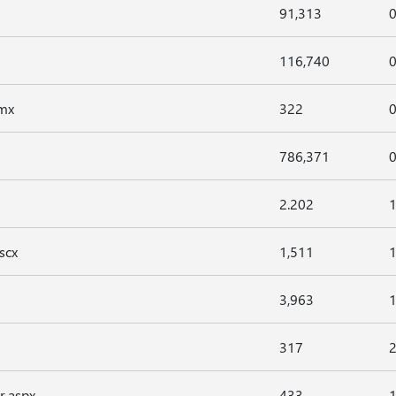
91,313
0
116,740
0
smx
322
0
786,371
0
2.202
1
scx
1,511
1
3,963
1
317
r.aspx
433
1