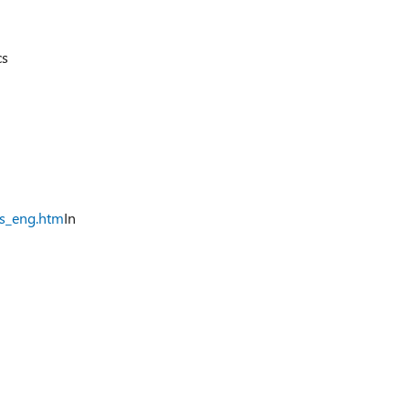
cs
ts_eng.htm
In