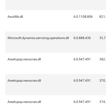
Axutillib.dll
6.0.1108.806
821
Microsoft.dynamics.servicing.operations.dll
6.0.888.436
35,
Axsetupsp.resources.dll
6.0.947.491
382
Axsetupsp.resources.dll
6.0.947.491
370
Axsetupsp.resources.dll
6.0.947.491
374