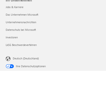
Jobs & Karriere
Das Unternehmen Microsoft
Unternehmensnachrichten
Datenschutz bei Microsoft
Investoren
LkSG Beschwerdeverfahren
Deutsch (Deutschland)
Ihre Datenschutzoptionen
Verbraucherdatenschutz für Gesundheitsdaten
An Microsoft wenden
Abo kündigen
Impressum
Datenschutz
Nutzungsbedingungen
Markenzeichen
Informationen zu unserer Werbung
EU Compliance DoCs
© Microsoft 2026