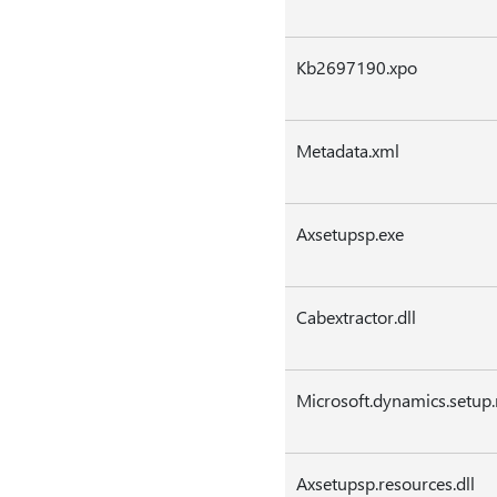
Kb2697190.xpo
Metadata.xml
Axsetupsp.exe
Cabextractor.dll
Microsoft.dynamics.setup.r
Axsetupsp.resources.dll