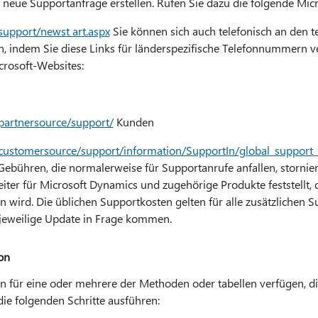
eue Supportanfrage erstellen. Rufen Sie dazu die folgende Micr
support/newst art.aspx
Sie können sich auch telefonisch an den t
, indem Sie diese Links für länderspezifische Telefonnummern 
crosoft-Websites:
partnersource/support/
Kunden
/customersource/support/information/SupportIn/global_support
ebühren, die normalerweise für Supportanrufe anfallen, stornie
ter für Microsoft Dynamics und zugehörige Produkte feststellt, 
wird. Die üblichen Supportkosten gelten für alle zusätzlichen S
s jeweilige Update in Frage kommen.
on
für eine oder mehrere der Methoden oder tabellen verfügen, di
die folgenden Schritte ausführen: