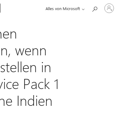
Bei
Alles von Microsoft
Ihrem
Konto
anmelden
nen
en, wenn
tellen in
ice Pack 1
ene Indien