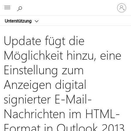
Bei
Microsoft
Ihrem
Konto
Unterstützung
anmeld
Update fügt die
Möglichkeit hinzu, eine
Einstellung zum
Anzeigen digital
signierter E-Mail-
Nachrichten im HTML-
Format in Outlook 2013