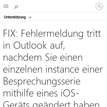
Bei
Microsoft
Ihrem
Konto
Unterstützung
anmeld
FIX: Fehlermeldung tritt
in Outlook auf,
nachdem Sie einen
einzelnen instance einer
Besprechungsserie
mithilfe eines iOS-
Geräts geändert haben.